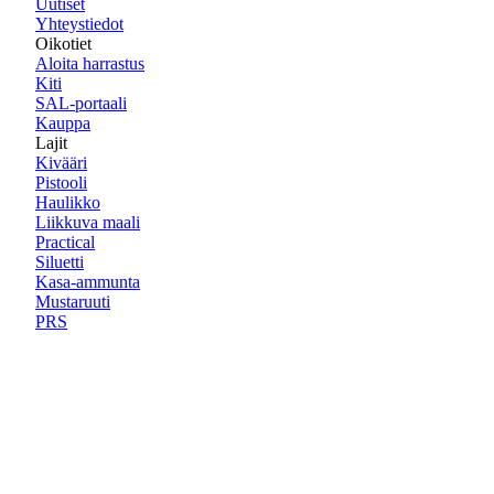
Uutiset
Yhteystiedot
Oikotiet
Aloita harrastus
Kiti
SAL-portaali
Kauppa
Lajit
Kivääri
Pistooli
Haulikko
Liikkuva maali
Practical
Siluetti
Kasa-ammunta
Mustaruuti
PRS