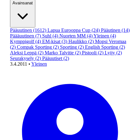
Avainsanat
Pääuutinen
(1612)
Lapua Eurooppa Cup
(24)
Pääutinen
(14)
Päääuutinen
(7)
Suhl
(4)
Nuorten MM
(4)
Yleinen
(4)
Kymppigolf
(4)
EM-kisat
(3)
Haulikko
(2)
Mopsi Veromaa
(2)
Compak Sporting
(2)
Sporting
(2)
English Sporting
(2)
Aleksi Leppä
(2)
Marko Talvitie
(2)
Pistooli
(2)
Lyijy
(2)
Seurakysely
(2)
Pääuutiset
(2)
3.4.2011
•
Yleinen