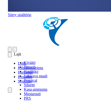
Siirry sisältöön
Lajit
Kivääri
Liitto
Pistooli
Kilpailutoiminta
Haulikko
Harrastus
Liikkuva maali
Koulutus
Practical
Seuroille
Siluetti
Kasa-ammunta
Mustaruuti
PRS