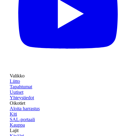
Valikko
Liitto
Tapahtumat
Uutiset
Yhteystiedot
Oikotiet
Aloita harrastus
Kiti
SAL-portaali
Kauppa
Lajit
Kivääri