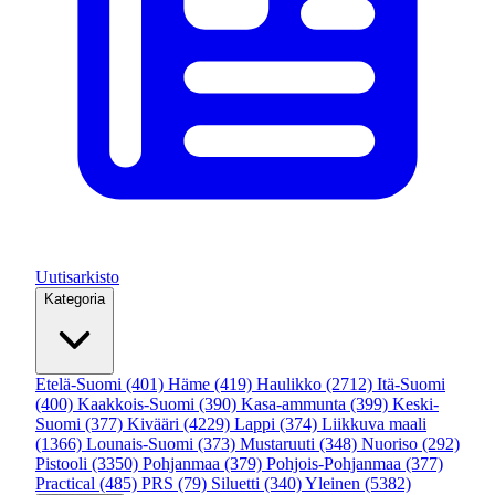
Uutisarkisto
Kategoria
Etelä-Suomi
(401)
Häme
(419)
Haulikko
(2712)
Itä-Suomi
(400)
Kaakkois-Suomi
(390)
Kasa-ammunta
(399)
Keski-
Suomi
(377)
Kivääri
(4229)
Lappi
(374)
Liikkuva maali
(1366)
Lounais-Suomi
(373)
Mustaruuti
(348)
Nuoriso
(292)
Pistooli
(3350)
Pohjanmaa
(379)
Pohjois-Pohjanmaa
(377)
Practical
(485)
PRS
(79)
Siluetti
(340)
Yleinen
(5382)