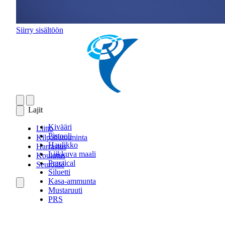
Siirry sisältöön
Lajit
Kivääri
Liitto
Pistooli
Kilpailutoiminta
Haulikko
Harrastus
Liikkuva maali
Koulutus
Practical
Seuroille
Siluetti
Kasa-ammunta
Mustaruuti
PRS