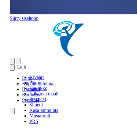
Siirry sisältöön
Lajit
Kivääri
Liitto
Pistooli
Kilpailutoiminta
Haulikko
Harrastus
Liikkuva maali
Koulutus
Practical
Seuroille
Siluetti
Kasa-ammunta
Mustaruuti
PRS