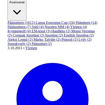
Avainsanat
Pääuutinen
(1612)
Lapua Eurooppa Cup
(24)
Pääutinen
(14)
Päääuutinen
(7)
Suhl
(4)
Nuorten MM
(4)
Yleinen
(4)
Kymppigolf
(4)
EM-kisat
(3)
Haulikko
(2)
Mopsi Veromaa
(2)
Compak Sporting
(2)
Sporting
(2)
English Sporting
(2)
Aleksi Leppä
(2)
Marko Talvitie
(2)
Pistooli
(2)
Lyijy
(2)
Seurakysely
(2)
Pääuutiset
(2)
3.10.2011
•
Yleinen