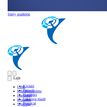
Siirry sisältöön
Lajit
Kivääri
Liitto
Pistooli
Kilpailutoiminta
Haulikko
Harrastus
Liikkuva maali
Koulutus
Practical
Seuroille