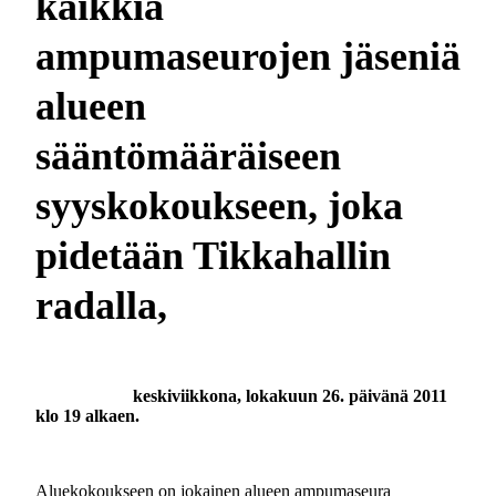
kaikkia
ampumaseurojen jäseniä
alueen
sääntömääräiseen
syyskokoukseen, joka
pidetään Tikkahallin
radalla,
keskiviikkona, lokakuun 26. päivänä 2011
klo
19
alkaen.
Aluekokoukseen on jokainen alueen ampumaseura