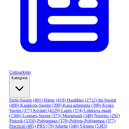
Uutisarkisto
Kategoria
Etelä-Suomi
(401)
Häme
(419)
Haulikko
(2712)
Itä-Suomi
(400)
Kaakkois-Suomi
(390)
Kasa-ammunta
(399)
Keski-
Suomi
(377)
Kivääri
(4229)
Lappi
(374)
Liikkuva maali
(1366)
Lounais-Suomi
(373)
Mustaruuti
(348)
Nuoriso
(292)
Pistooli
(3350)
Pohjanmaa
(379)
Pohjois-Pohjanmaa
(377)
Practical
(485)
PRS
(79)
Siluetti
(340)
Yleinen
(5383)