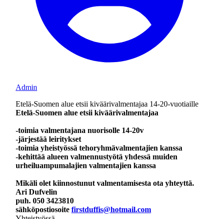
Admin
Etelä-Suomen alue etsii kiväärivalmentajaa 14-20-vuotiaille
Etelä-Suomen alue etsii kiväärivalmentajaa
-toimia valmentajana nuorisolle 14-20v
-järjestää leiritykset
-toimia yheistyössä tehoryhmävalmentajien kanssa
-kehittää alueen valmennustyötä yhdessä muiden
urheiluampumalajien valmentajien kanssa
Mikäli olet kiinnostunut valmentamisesta ota yhteyttä.
Ari Dufvelin
puh. 050 3423810
sähköpostiosoite
firstduffis@hotmail.com
Yhteistyössä