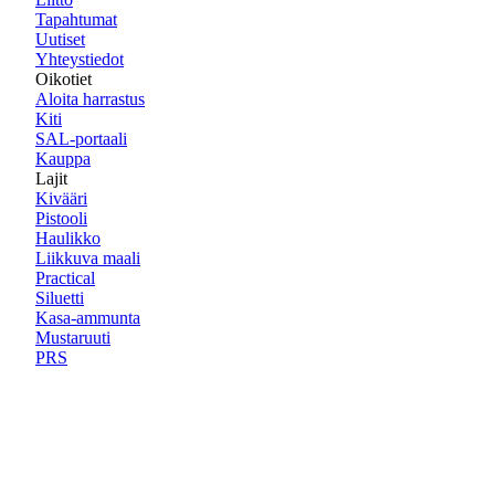
Tapahtumat
Uutiset
Yhteystiedot
Oikotiet
Aloita harrastus
Kiti
SAL-portaali
Kauppa
Lajit
Kivääri
Pistooli
Haulikko
Liikkuva maali
Practical
Siluetti
Kasa-ammunta
Mustaruuti
PRS