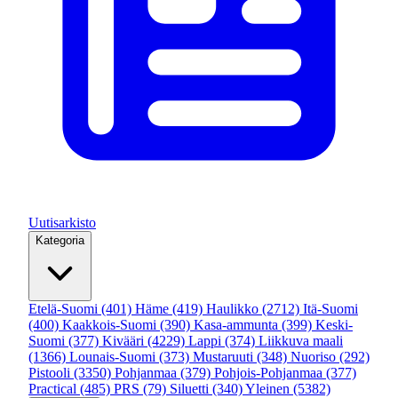
Uutisarkisto
Kategoria
Etelä-Suomi
(401)
Häme
(419)
Haulikko
(2712)
Itä-Suomi
(400)
Kaakkois-Suomi
(390)
Kasa-ammunta
(399)
Keski-
Suomi
(377)
Kivääri
(4229)
Lappi
(374)
Liikkuva maali
(1366)
Lounais-Suomi
(373)
Mustaruuti
(348)
Nuoriso
(292)
Pistooli
(3350)
Pohjanmaa
(379)
Pohjois-Pohjanmaa
(377)
Practical
(485)
PRS
(79)
Siluetti
(340)
Yleinen
(5382)