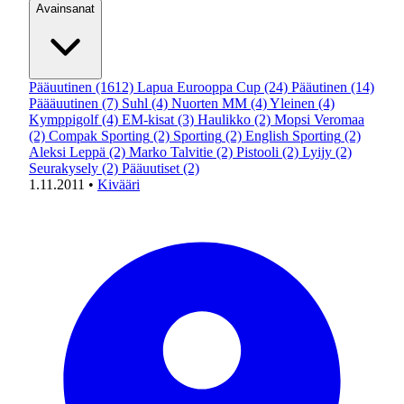
Avainsanat
Pääuutinen
(1612)
Lapua Eurooppa Cup
(24)
Pääutinen
(14)
Päääuutinen
(7)
Suhl
(4)
Nuorten MM
(4)
Yleinen
(4)
Kymppigolf
(4)
EM-kisat
(3)
Haulikko
(2)
Mopsi Veromaa
(2)
Compak Sporting
(2)
Sporting
(2)
English Sporting
(2)
Aleksi Leppä
(2)
Marko Talvitie
(2)
Pistooli
(2)
Lyijy
(2)
Seurakysely
(2)
Pääuutiset
(2)
1.11.2011
•
Kivääri