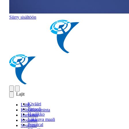
Siirry sisältöön
Lajit
Kivääri
Liitto
Pistooli
Kilpailutoiminta
Haulikko
Harrastus
Liikkuva maali
Koulutus
Practical
Seuroille