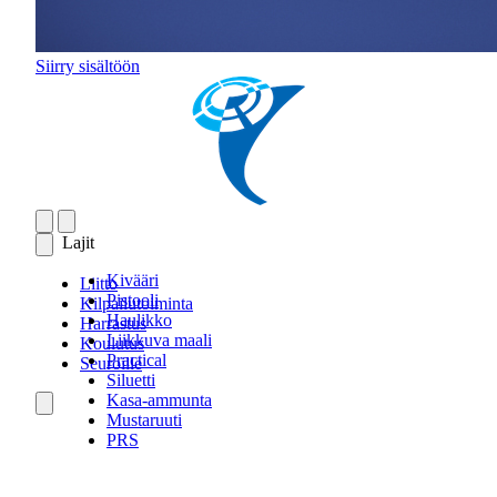
Siirry sisältöön
Lajit
Kivääri
Liitto
Pistooli
Kilpailutoiminta
Haulikko
Harrastus
Liikkuva maali
Koulutus
Practical
Seuroille
Siluetti
Kasa-ammunta
Mustaruuti
PRS