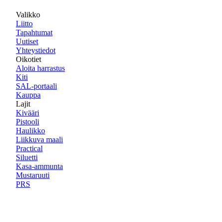
Valikko
Liitto
Tapahtumat
Uutiset
Yhteystiedot
Oikotiet
Aloita harrastus
Kiti
SAL-portaali
Kauppa
Lajit
Kivääri
Pistooli
Haulikko
Liikkuva maali
Practical
Siluetti
Kasa-ammunta
Mustaruuti
PRS