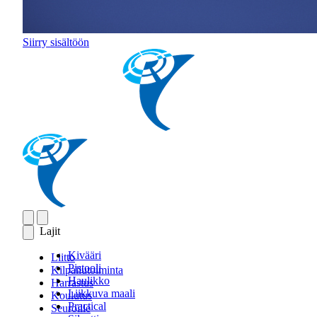
Siirry sisältöön
Lajit
Kivääri
Liitto
Pistooli
Kilpailutoiminta
Haulikko
Harrastus
Liikkuva maali
Koulutus
Practical
Seuroille