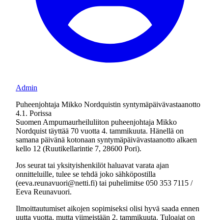
Admin
Puheenjohtaja Mikko Nordquistin syntymäpäivävastaanotto
4.1. Porissa
Suomen Ampumaurheiluliiton puheenjohtaja Mikko
Nordquist täyttää 70 vuotta 4. tammikuuta. Hänellä on
samana päivänä kotonaan syntymäpäivävastaanotto alkaen
kello 12 (Ruutikellarintie 7, 28600 Pori).
Jos seurat tai yksityishenkilöt haluavat varata ajan
onnitteluille, tulee se tehdä joko sähköpostilla
(eeva.reunavuori@netti.fi) tai puhelimitse 050 353 7115 /
Eeva Reunavuori.
Ilmoittautumiset aikojen sopimiseksi olisi hyvä saada ennen
uutta vuotta, mutta viimeistään 2. tammikuuta. Tuloajat on