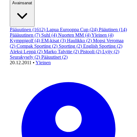
Avainsanat
Pääuutinen
(1612)
Lapua Eurooppa Cup
(24)
Pääutinen
(14)
Päääuutinen
(7)
Suhl
(4)
Nuorten MM
(4)
Yleinen
(4)
Kymppigolf
(4)
EM-kisat
(3)
Haulikko
(2)
Mopsi Veromaa
(2)
Compak Sporting
(2)
Sporting
(2)
English Sporting
(2)
Aleksi Leppä
(2)
Marko Talvitie
(2)
Pistooli
(2)
Lyijy
(2)
Seurakysely
(2)
Pääuutiset
(2)
20.12.2011
•
Yleinen