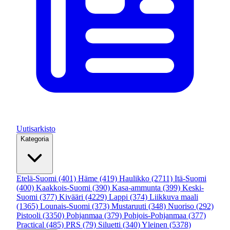
Uutisarkisto
Kategoria
Etelä-Suomi
(401)
Häme
(419)
Haulikko
(2711)
Itä-Suomi
(400)
Kaakkois-Suomi
(390)
Kasa-ammunta
(399)
Keski-
Suomi
(377)
Kivääri
(4229)
Lappi
(374)
Liikkuva maali
(1365)
Lounais-Suomi
(373)
Mustaruuti
(348)
Nuoriso
(292)
Pistooli
(3350)
Pohjanmaa
(379)
Pohjois-Pohjanmaa
(377)
Practical
(485)
PRS
(79)
Siluetti
(340)
Yleinen
(5378)