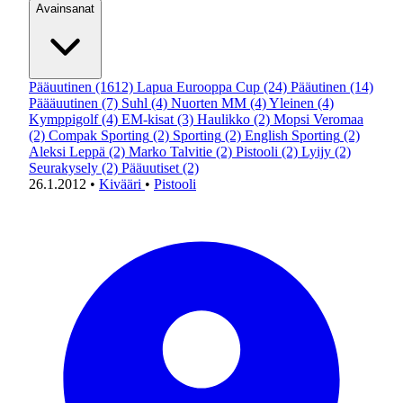
Avainsanat
Pääuutinen
(1612)
Lapua Eurooppa Cup
(24)
Pääutinen
(14)
Päääuutinen
(7)
Suhl
(4)
Nuorten MM
(4)
Yleinen
(4)
Kymppigolf
(4)
EM-kisat
(3)
Haulikko
(2)
Mopsi Veromaa
(2)
Compak Sporting
(2)
Sporting
(2)
English Sporting
(2)
Aleksi Leppä
(2)
Marko Talvitie
(2)
Pistooli
(2)
Lyijy
(2)
Seurakysely
(2)
Pääuutiset
(2)
26.1.2012
•
Kivääri
•
Pistooli