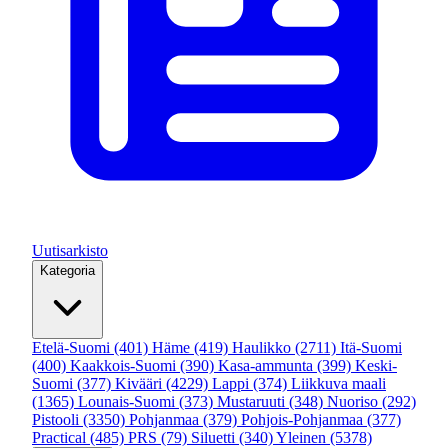
Uutisarkisto
Kategoria
Etelä-Suomi
(401)
Häme
(419)
Haulikko
(2711)
Itä-Suomi
(400)
Kaakkois-Suomi
(390)
Kasa-ammunta
(399)
Keski-
Suomi
(377)
Kivääri
(4229)
Lappi
(374)
Liikkuva maali
(1365)
Lounais-Suomi
(373)
Mustaruuti
(348)
Nuoriso
(292)
Pistooli
(3350)
Pohjanmaa
(379)
Pohjois-Pohjanmaa
(377)
Practical
(485)
PRS
(79)
Siluetti
(340)
Yleinen
(5378)