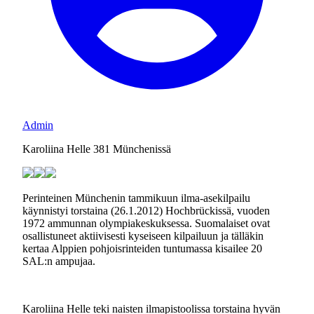
Admin
Karoliina Helle 381 Münchenissä
Perinteinen Münchenin tammikuun ilma-asekilpailu
käynnistyi torstaina (26.1.2012) Hochbrückissä, vuoden
1972 ammunnan olympiakeskuksessa. Suomalaiset ovat
osallistuneet aktiivisesti kyseiseen kilpailuun ja tälläkin
kertaa Alppien pohjoisrinteiden tuntumassa kisailee 20
SAL:n ampujaa.
Karoliina Helle teki naisten ilmapistoolissa torstaina hyvän