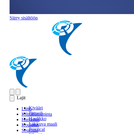
Siirry sisältöön
Lajit
Kivääri
Liitto
Pistooli
Kilpailutoiminta
Haulikko
Harrastus
Liikkuva maali
Koulutus
Practical
Seuroille