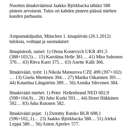
Nuorten ilmakiväärissä Jaakko Björkbacka tähtäsi 588
pisteen arvoisesti. Tulos on kahden pisteen päässä miehen
kauden parhaasta.
Ampumakilpailut, München 1. kisapäivän (26.1.2012)
tuloksia, voittajat ja suomalaiset:
Ilmapistooli, naiset: 1) Olena Kostevych UKR 491,5
(388+103,5)… 15) Karoliina Helle 381… 41) Mira Suhonen
376… 43) Ritva Karri 375… 63) Anette Källi 366.
Ilmakivääri, tytöt: 1) Nikola Matsurova CZE 499 (397+102)
… 13) Gisela Miettinen 394… 27) Marika Oikarinen 391…
44) Katariina Långström 389… 56) Annika Sihvonen 384.
Ilmakivääri miehet: 1) Peter Hellenbrand NED 602,9
(598+104,9)… 28) Juho Kurki 593… 44) Henri Häkkinen
592… 83) Juha Rutonen 582.
Ilmakivääri pojat: 1) Dzmitry Ratsko BLR 698,1
(596+102,,1)… 23) Jaakko Björkbacka 588… 51) Aleksi
Leppä 580… 56) Anton Aprelev 577.