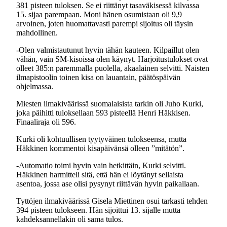
381 pisteen tuloksen. Se ei riittänyt tasaväkisessä kilvassa
15. sijaa parempaan. Moni hänen osumistaan oli 9,9
arvoinen, joten huomattavasti parempi sijoitus oli täysin
mahdollinen.
-Olen valmistautunut hyvin tähän kauteen. Kilpaillut olen
vähän, vain SM-kisoissa olen käynyt. Harjoitustulokset ovat
olleet 385:n paremmalla puolella, akaalainen selvitti. Naisten
ilmapistoolin toinen kisa on lauantain, päätöspäivän
ohjelmassa.
Miesten ilmakiväärissä suomalaisista tarkin oli Juho Kurki,
joka päihitti tuloksellaan 593 pisteellä Henri Häkkisen.
Finaaliraja oli 596.
Kurki oli kohtuullisen tyytyväinen tulokseensa, mutta
Häkkinen kommentoi kisapäivänsä olleen ”mitätön”.
-Automatio toimi hyvin vain hetkittäin, Kurki selvitti.
Häkkinen harmitteli sitä, että hän ei löytänyt sellaista
asentoa, jossa ase olisi pysynyt riittävän hyvin paikallaan.
Tyttöjen ilmakiväärissä Gisela Miettinen osui tarkasti tehden
394 pisteen tulokseen. Hän sijoittui 13. sijalle mutta
kahdeksannellakin oli sama tulos.