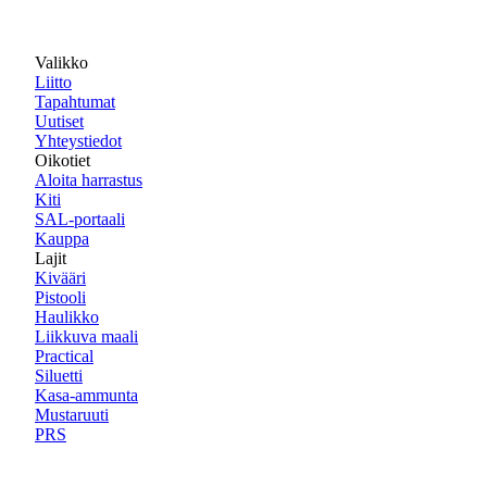
Valikko
Liitto
Tapahtumat
Uutiset
Yhteystiedot
Oikotiet
Aloita harrastus
Kiti
SAL-portaali
Kauppa
Lajit
Kivääri
Pistooli
Haulikko
Liikkuva maali
Practical
Siluetti
Kasa-ammunta
Mustaruuti
PRS