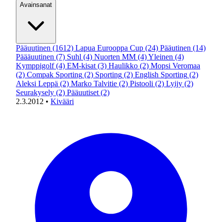
Avainsanat
Pääuutinen
(1612)
Lapua Eurooppa Cup
(24)
Pääutinen
(14)
Päääuutinen
(7)
Suhl
(4)
Nuorten MM
(4)
Yleinen
(4)
Kymppigolf
(4)
EM-kisat
(3)
Haulikko
(2)
Mopsi Veromaa
(2)
Compak Sporting
(2)
Sporting
(2)
English Sporting
(2)
Aleksi Leppä
(2)
Marko Talvitie
(2)
Pistooli
(2)
Lyijy
(2)
Seurakysely
(2)
Pääuutiset
(2)
2.3.2012
•
Kivääri