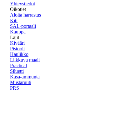
Yhteystiedot
Oikotiet
Aloita harrastus
Kiti
SAL-portaali
Kauppa
Lajit
Kivääri
Pistooli
Haulikko
Liikkuva maali
Practical
Siluetti
Kasa-ammunta
Mustaruuti
PRS