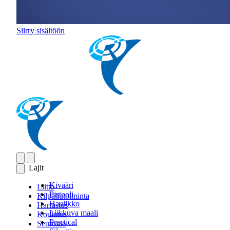
Siirry sisältöön
Lajit
Kivääri
Liitto
Pistooli
Kilpailutoiminta
Haulikko
Harrastus
Liikkuva maali
Koulutus
Practical
Seuroille