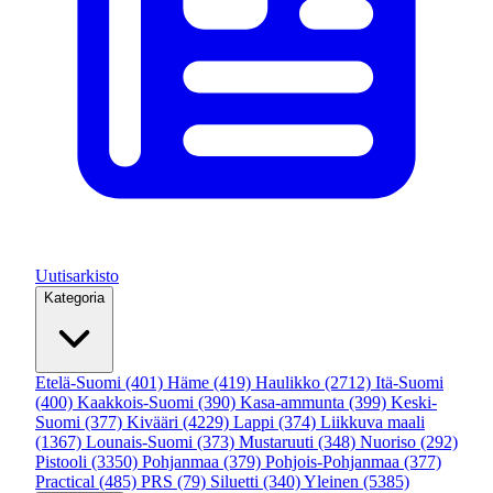
Uutisarkisto
Kategoria
Etelä-Suomi
(401)
Häme
(419)
Haulikko
(2712)
Itä-Suomi
(400)
Kaakkois-Suomi
(390)
Kasa-ammunta
(399)
Keski-
Suomi
(377)
Kivääri
(4229)
Lappi
(374)
Liikkuva maali
(1367)
Lounais-Suomi
(373)
Mustaruuti
(348)
Nuoriso
(292)
Pistooli
(3350)
Pohjanmaa
(379)
Pohjois-Pohjanmaa
(377)
Practical
(485)
PRS
(79)
Siluetti
(340)
Yleinen
(5385)