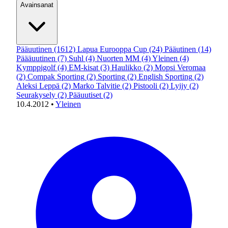
Avainsanat
Pääuutinen
(1612)
Lapua Eurooppa Cup
(24)
Pääutinen
(14)
Päääuutinen
(7)
Suhl
(4)
Nuorten MM
(4)
Yleinen
(4)
Kymppigolf
(4)
EM-kisat
(3)
Haulikko
(2)
Mopsi Veromaa
(2)
Compak Sporting
(2)
Sporting
(2)
English Sporting
(2)
Aleksi Leppä
(2)
Marko Talvitie
(2)
Pistooli
(2)
Lyijy
(2)
Seurakysely
(2)
Pääuutiset
(2)
10.4.2012
•
Yleinen