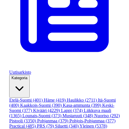
Uutisarkisto
Kategoria
Etelä-Suomi
(401)
Häme
(419)
Haulikko
(2711)
Itä-Suomi
(400)
Kaakkois-Suomi
(390)
Kasa-ammunta
(399)
Keski-
Suomi
(377)
Kivääri
(4229)
Lappi
(374)
Liikkuva maali
(1365)
Lounais-Suomi
(373)
Mustaruuti
(348)
Nuoriso
(292)
Pistooli
(3350)
Pohjanmaa
(379)
Pohjois-Pohjanmaa
(377)
Practical
(485)
PRS
(79)
Siluetti
(340)
Yleinen
(5378)