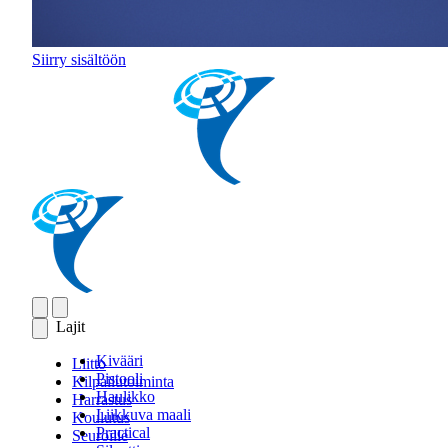
Siirry sisältöön
Lajit
Kivääri
Liitto
Pistooli
Kilpailutoiminta
Haulikko
Harrastus
Liikkuva maali
Koulutus
Practical
Seuroille