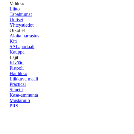
Valikko
Liitto
Tapahtumat
Uutiset
Yhteystiedot
Oikotiet
Aloita harrastus
Kiti
SAL-portaali
Kauppa
Lajit
Kivääri
Pistooli
Haulikko
Liikkuva maali
Practical
Siluetti
Kasa-ammunta
Mustaruuti
PRS