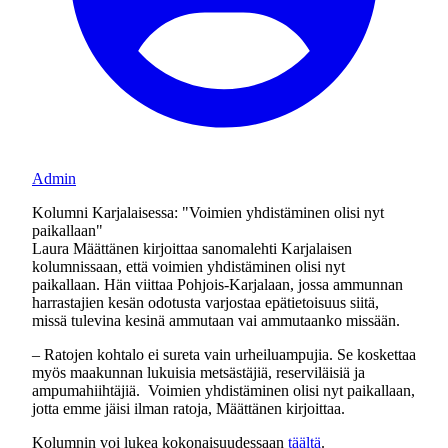
Admin
Kolumni Karjalaisessa: "Voimien yhdistäminen olisi nyt
paikallaan"
Laura Määttänen kirjoittaa sanomalehti Karjalaisen
kolumnissaan, että voimien yhdistäminen olisi nyt
paikallaan. Hän viittaa Pohjois-Karjalaan, jossa ammunnan
harrastajien kesän odotusta varjostaa epätietoisuus siitä,
missä tulevina kesinä ammutaan vai ammutaanko missään.
– Ratojen kohtalo ei sureta vain urheiluampujia. Se koskettaa
myös maakunnan lukuisia metsästäjiä, reserviläisiä ja
ampumahiihtäjiä. Voimien yhdistäminen olisi nyt paikallaan,
jotta emme jäisi ilman ratoja, Määttänen kirjoittaa.
Kolumnin voi lukea kokonaisuudessaan
täältä
.