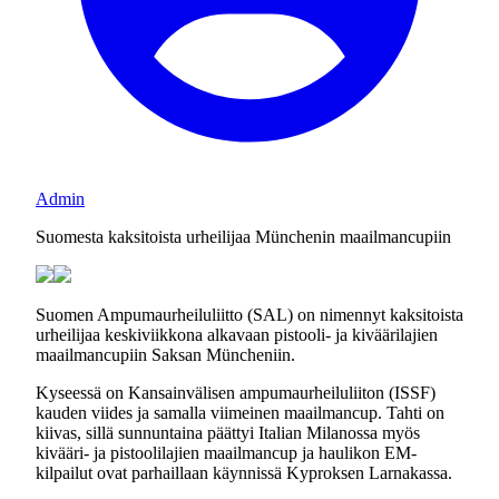
Admin
Suomesta kaksitoista urheilijaa Münchenin maailmancupiin
Suomen Ampumaurheiluliitto (SAL) on nimennyt kaksitoista
urheilijaa keskiviikkona alkavaan pistooli- ja kiväärilajien
maailmancupiin Saksan Müncheniin.
Kyseessä on Kansainvälisen ampumaurheiluliiton (ISSF)
kauden viides ja samalla viimeinen maailmancup. Tahti on
kiivas, sillä sunnuntaina päättyi Italian Milanossa myös
kivääri- ja pistoolilajien maailmancup ja haulikon EM-
kilpailut ovat parhaillaan käynnissä Kyproksen Larnakassa.