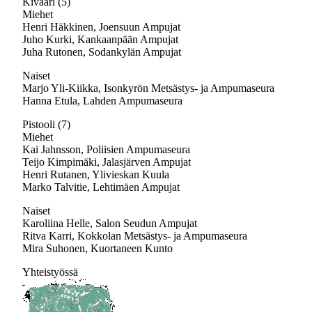
Kivääri (5)
Miehet
Henri Häkkinen, Joensuun Ampujat
Juho Kurki, Kankaanpään Ampujat
Juha Rutonen, Sodankylän Ampujat
Naiset
Marjo Yli-Kiikka, Isonkyrön Metsästys- ja Ampumaseura
Hanna Etula, Lahden Ampumaseura
Pistooli (7)
Miehet
Kai Jahnsson, Poliisien Ampumaseura
Teijo Kimpimäki, Jalasjärven Ampujat
Henri Rutanen, Ylivieskan Kuula
Marko Talvitie, Lehtimäen Ampujat
Naiset
Karoliina Helle, Salon Seudun Ampujat
Ritva Karri, Kokkolan Metsästys- ja Ampumaseura
Mira Suhonen, Kuortaneen Kunto
Yhteistyössä