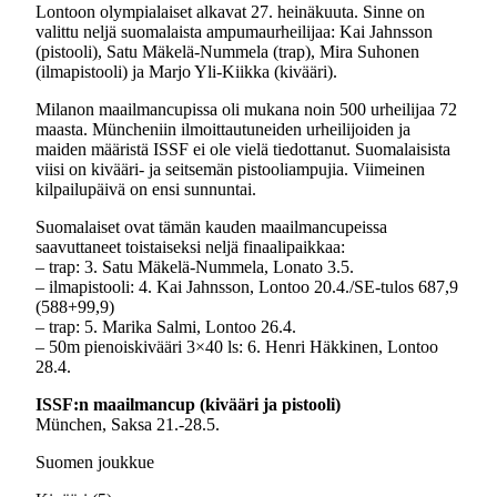
Lontoon olympialaiset alkavat 27. heinäkuuta. Sinne on
valittu neljä suomalaista ampumaurheilijaa: Kai Jahnsson
(pistooli), Satu Mäkelä-Nummela (trap), Mira Suhonen
(ilmapistooli) ja Marjo Yli-Kiikka (kivääri).
Milanon maailmancupissa oli mukana noin 500 urheilijaa 72
maasta. Müncheniin ilmoittautuneiden urheilijoiden ja
maiden määristä ISSF ei ole vielä tiedottanut. Suomalaisista
viisi on kivääri- ja seitsemän pistooliampujia. Viimeinen
kilpailupäivä on ensi sunnuntai.
Suomalaiset ovat tämän kauden maailmancupeissa
saavuttaneet toistaiseksi neljä finaalipaikkaa:
– trap: 3. Satu Mäkelä-Nummela, Lonato 3.5.
– ilmapistooli: 4. Kai Jahnsson, Lontoo 20.4./SE-tulos 687,9
(588+99,9)
– trap: 5. Marika Salmi, Lontoo 26.4.
– 50m pienoiskivääri 3×40 ls: 6. Henri Häkkinen, Lontoo
28.4.
ISSF:n maailmancup (kivääri ja pistooli)
München, Saksa 21.-28.5.
Suomen joukkue