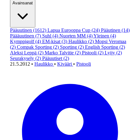
Avainsanat
Pääuutinen
(1612)
Lapua Eurooppa Cup
(24)
Pääutinen
(14)
Päääuutinen
(7)
Suhl
(4)
Nuorten MM
(4)
Yleinen
(4)
Kymppigolf
(4)
EM-kisat
(3)
Haulikko
(2)
Mopsi Veromaa
(2)
Compak Sporting
(2)
Sporting
(2)
English Sporting
(2)
Aleksi Leppä
(2)
Marko Talvitie
(2)
Pistooli
(2)
Lyijy
(2)
Seurakysely
(2)
Pääuutiset
(2)
21.5.2012
•
Haulikko
•
Kivääri
•
Pistooli