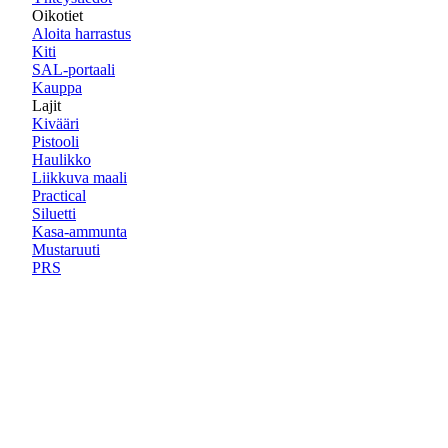
Oikotiet
Aloita harrastus
Kiti
SAL-portaali
Kauppa
Lajit
Kivääri
Pistooli
Haulikko
Liikkuva maali
Practical
Siluetti
Kasa-ammunta
Mustaruuti
PRS