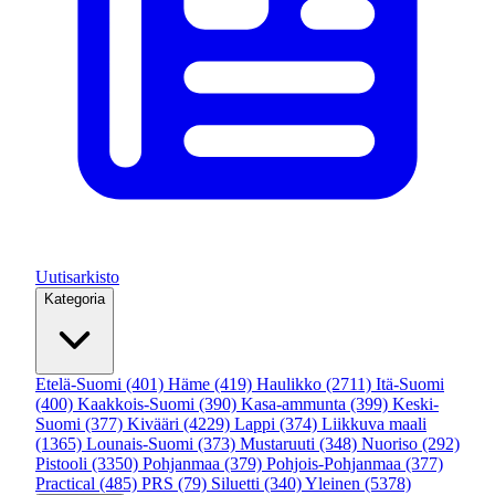
Uutisarkisto
Kategoria
Etelä-Suomi
(401)
Häme
(419)
Haulikko
(2711)
Itä-Suomi
(400)
Kaakkois-Suomi
(390)
Kasa-ammunta
(399)
Keski-
Suomi
(377)
Kivääri
(4229)
Lappi
(374)
Liikkuva maali
(1365)
Lounais-Suomi
(373)
Mustaruuti
(348)
Nuoriso
(292)
Pistooli
(3350)
Pohjanmaa
(379)
Pohjois-Pohjanmaa
(377)
Practical
(485)
PRS
(79)
Siluetti
(340)
Yleinen
(5378)