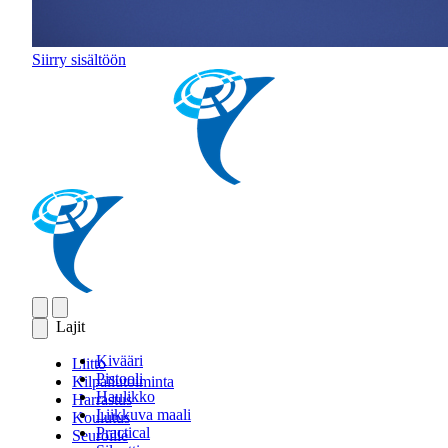
Siirry sisältöön
Lajit
Kivääri
Liitto
Pistooli
Kilpailutoiminta
Haulikko
Harrastus
Liikkuva maali
Koulutus
Practical
Seuroille