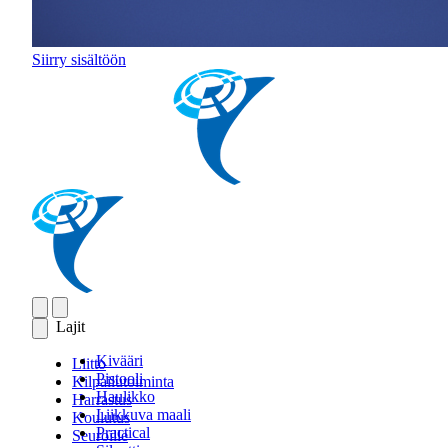
Siirry sisältöön
Lajit
Kivääri
Liitto
Pistooli
Kilpailutoiminta
Haulikko
Harrastus
Liikkuva maali
Koulutus
Practical
Seuroille