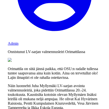
Admin
Onnistunut LV-sarjan valmennusleiri Orimattilassa
Orimattila on siitä jännä paikka, että OSU:n radalle tullessa
tuntee saapuvansa aina kuin kotiin. Aina on tervetullut olo!
Lajin ilmapiiri ei ole rahalla ostettavissa.
Näin luonnehti Juha Myllymäki LV-sarjan avointa
valmennusleiriä, joka pidettiin Orimattilassa 20.-24.
toukokuuta. Kaustisilta kotoisin olevan Myllymäen lisäksi
leirillä oli mukana neljä ampujaa. He olivat Kai Hyvärinen
Raisiosta, Pentti Kumpulainen Kiuruvedeltä, Vesa Järvinen
Tampereelta ja Ilkka Eskola Eurasta.