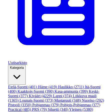
Uutisarkisto
Kategoria
Etelä-Suomi
(401)
Häme
(419)
Haulikko
(2711)
Itä-Suomi
(400)
Kaakkois-Suomi
(390)
Kasa-ammunta
(399)
Keski-
Suomi
(377)
Kivääri
(4229)
Lappi
(374)
Liikkuva maali
(1365)
Lounais-Suomi
(373)
Mustaruuti
(348)
Nuoriso
(292)
Pistooli
(3350)
Pohjanmaa
(379)
Pohjois-Pohjanmaa
(377)
Practical
(485)
PRS
(79)
Siluetti
(340)
Yleinen
(5380)