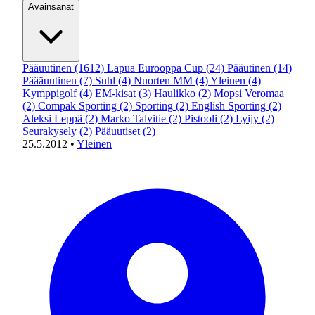
Avainsanat
Pääuutinen
(1612)
Lapua Eurooppa Cup
(24)
Pääutinen
(14)
Päääuutinen
(7)
Suhl
(4)
Nuorten MM
(4)
Yleinen
(4)
Kymppigolf
(4)
EM-kisat
(3)
Haulikko
(2)
Mopsi Veromaa
(2)
Compak Sporting
(2)
Sporting
(2)
English Sporting
(2)
Aleksi Leppä
(2)
Marko Talvitie
(2)
Pistooli
(2)
Lyijy
(2)
Seurakysely
(2)
Pääuutiset
(2)
25.5.2012
•
Yleinen