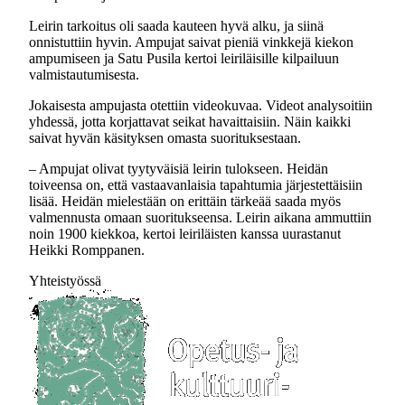
Leirin tarkoitus oli saada kauteen hyvä alku, ja siinä
onnistuttiin hyvin. Ampujat saivat pieniä vinkkejä kiekon
ampumiseen ja Satu Pusila kertoi leiriläisille kilpailuun
valmistautumisesta.
Jokaisesta ampujasta otettiin videokuvaa. Videot analysoitiin
yhdessä, jotta korjattavat seikat havaittaisiin. Näin kaikki
saivat hyvän käsityksen omasta suorituksestaan.
– Ampujat olivat tyytyväisiä leirin tulokseen. Heidän
toiveensa on, että vastaavanlaisia tapahtumia järjestettäisiin
lisää. Heidän mielestään on erittäin tärkeää saada myös
valmennusta omaan suoritukseensa. Leirin aikana ammuttiin
noin 1900 kiekkoa, kertoi leiriläisten kanssa uurastanut
Heikki Romppanen.
Yhteistyössä