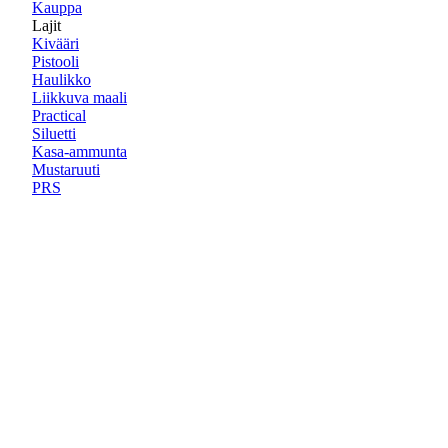
Kauppa
Lajit
Kivääri
Pistooli
Haulikko
Liikkuva maali
Practical
Siluetti
Kasa-ammunta
Mustaruuti
PRS