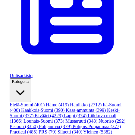
Uutisarkisto
Kategoria
Etelä-Suomi
(401)
Häme
(419)
Haulikko
(2712)
Itä-Suomi
(400)
Kaakkois-Suomi
(390)
Kasa-ammunta
(399)
Keski-
Suomi
(377)
Kivääri
(4229)
Lappi
(374)
Liikkuva maali
(1366)
Lounais-Suomi
(373)
Mustaruuti
(348)
Nuoriso
(292)
Pistooli
(3350)
Pohjanmaa
(379)
Pohjois-Pohjanmaa
(377)
Practical
(485)
PRS
(79)
Siluetti
(340)
Yleinen
(5382)