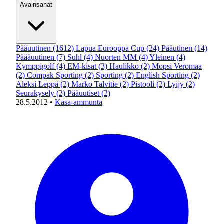
Avainsanat
Pääuutinen
(1612)
Lapua Eurooppa Cup
(24)
Pääutinen
(14)
Päääuutinen
(7)
Suhl
(4)
Nuorten MM
(4)
Yleinen
(4)
Kymppigolf
(4)
EM-kisat
(3)
Haulikko
(2)
Mopsi Veromaa
(2)
Compak Sporting
(2)
Sporting
(2)
English Sporting
(2)
Aleksi Leppä
(2)
Marko Talvitie
(2)
Pistooli
(2)
Lyijy
(2)
Seurakysely
(2)
Pääuutiset
(2)
28.5.2012
•
Kasa-ammunta