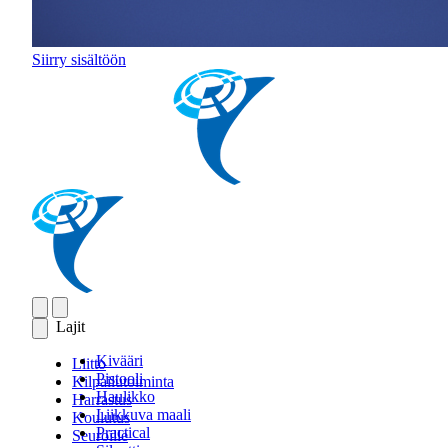
Siirry sisältöön
Lajit
Kivääri
Liitto
Pistooli
Kilpailutoiminta
Haulikko
Harrastus
Liikkuva maali
Koulutus
Practical
Seuroille