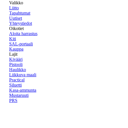
Valikko
Liitto
Tapahtumat
Uutiset
Yhteystiedot
Oikotiet
Aloita harrastus
Kiti
SAL-portaali
Kauppa
Lajit
Kivääri
Pistooli
Haulikko
Liikkuva maali
Practical
Siluetti
Kasa-ammunta
Mustaruuti
PRS