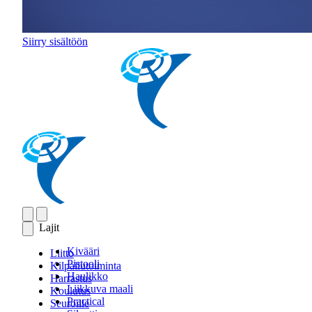
Siirry sisältöön
Lajit
Kivääri
Liitto
Pistooli
Kilpailutoiminta
Haulikko
Harrastus
Liikkuva maali
Koulutus
Practical
Seuroille