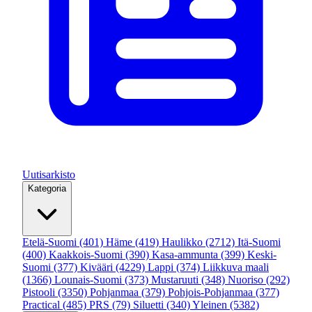
Uutisarkisto
Kategoria
Etelä-Suomi
(401)
Häme
(419)
Haulikko
(2712)
Itä-Suomi
(400)
Kaakkois-Suomi
(390)
Kasa-ammunta
(399)
Keski-
Suomi
(377)
Kivääri
(4229)
Lappi
(374)
Liikkuva maali
(1366)
Lounais-Suomi
(373)
Mustaruuti
(348)
Nuoriso
(292)
Pistooli
(3350)
Pohjanmaa
(379)
Pohjois-Pohjanmaa
(377)
Practical
(485)
PRS
(79)
Siluetti
(340)
Yleinen
(5382)