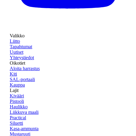
Valikko
Liitto
Tapahtumat
Uutiset
Yhteystiedot
Oikotiet
Aloita harrastus
Kiti
SAL-portaali
Kauppa
Lajit
Kivääri
Pistooli
Haulikko
Liikkuva maali
Practical
Siluetti
Kasa-ammunta
Mustaruuti