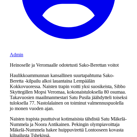
Admin
Heinoselle ja Veromaalle odotetusti Sako-Berettan voitot
Haulikkoammunnan kansallinen suurtapahtuma Sako-
Beretta -kilpailu alkoi lauantaina Lempäälän
Kokkovuoressa. Naisten trapin voitti yksi suosikeista, Sibbo
Skyttegillen Mopsi Veromaa, kokonaistuloksella 80 osumaa.
Takavuosien maailmanmestari Satu Pusila jäähdytteli toiseksi
tuloksella 77. Nastolalainen on toiminut valmennuspuolella
jo monen vuoden ajan.
Naisten trapista puuttuivat kotimaisista tähdistä Satu Mäkelä-
Nummela ja Noora Antikainen. Pekingin olympiavoittaja
Mäkelä-Nummela hakee huippuvirettä Lontooseen kovasta
kilpailusta Tshekissä.