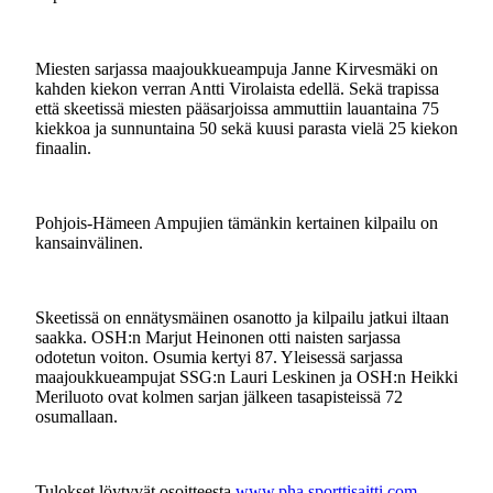
Miesten sarjassa maajoukkueampuja Janne Kirvesmäki on
kahden kiekon verran Antti Virolaista edellä. Sekä trapissa
että skeetissä miesten pääsarjoissa ammuttiin lauantaina 75
kiekkoa ja sunnuntaina 50 sekä kuusi parasta vielä 25 kiekon
finaalin.
Pohjois-Hämeen Ampujien tämänkin kertainen kilpailu on
kansainvälinen.
Skeetissä on ennätysmäinen osanotto ja kilpailu jatkui iltaan
saakka. OSH:n Marjut Heinonen otti naisten sarjassa
odotetun voiton. Osumia kertyi 87. Yleisessä sarjassa
maajoukkueampujat SSG:n Lauri Leskinen ja OSH:n Heikki
Meriluoto ovat kolmen sarjan jälkeen tasapisteissä 72
osumallaan.
Tulokset löytyvät osoitteesta
www.pha.sporttisaitti.com