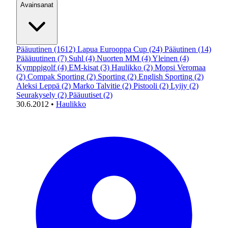
Avainsanat
Pääuutinen
(1612)
Lapua Eurooppa Cup
(24)
Pääutinen
(14)
Päääuutinen
(7)
Suhl
(4)
Nuorten MM
(4)
Yleinen
(4)
Kymppigolf
(4)
EM-kisat
(3)
Haulikko
(2)
Mopsi Veromaa
(2)
Compak Sporting
(2)
Sporting
(2)
English Sporting
(2)
Aleksi Leppä
(2)
Marko Talvitie
(2)
Pistooli
(2)
Lyijy
(2)
Seurakysely
(2)
Pääuutiset
(2)
30.6.2012
•
Haulikko