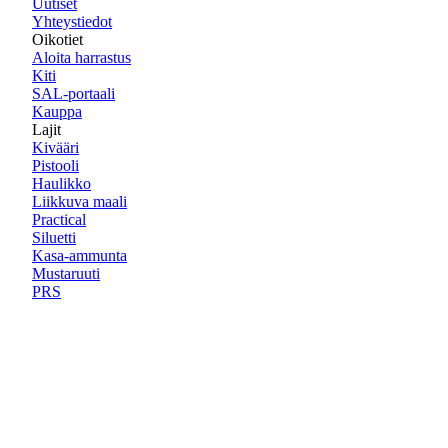
Uutiset
Yhteystiedot
Oikotiet
Aloita harrastus
Kiti
SAL-portaali
Kauppa
Lajit
Kivääri
Pistooli
Haulikko
Liikkuva maali
Practical
Siluetti
Kasa-ammunta
Mustaruuti
PRS