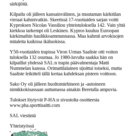
särkijöitä.
Kilpailu oli jälleen kansainvälinen, ja muutaman kärkitilan
vieraat kahmivatkin. Skeetissä 17-vuotiaiden sarjan voitti
Kyproksen Nicolas Vassiliou yhteistuloksella 142. Vain yhtä
kiekkoa tarkempi oli Leskinen. Kypros kuuluu Euroopan
kärkimaihin haulikkoammunnassa. Maa kahmii arvokisojen
mitaleita kaikissa ikäluokissa.
Y50-vuotiaiden trapissa Viron Urmas Saaliste otti voiton
tuloksella 132 osumaa. Jo 1980-luvulta saakka hän on
kilpaillut yhdessä SAL:n trapin päävalmentaja Matti
Nummelan kanssa. Orimattilalainen sijoittui toiseksi, mutta
Saaliste leikitteli tällä kertaa kahdeksan pisteen voittoon.
Sako Oy oli jälleen huoltomiehineen ja -autoineen
nimikkokisassaan auttamassa ainakin Beretalla ampuvia.
Tulokset löytyvät P-HA:n sivustolta osoitteesta
www.pha.sporttisaitti.com
SAL viestintä
Yhteistyössä