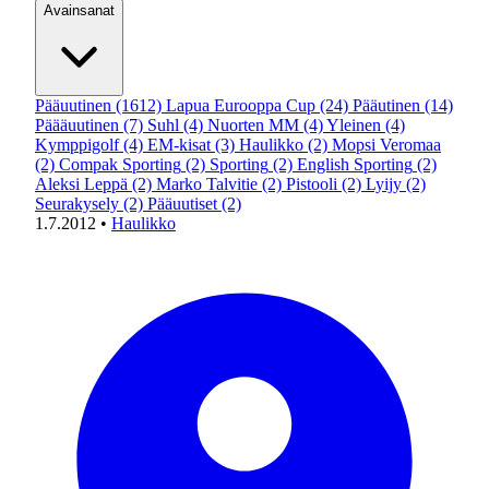
Avainsanat
Pääuutinen
(1612)
Lapua Eurooppa Cup
(24)
Pääutinen
(14)
Päääuutinen
(7)
Suhl
(4)
Nuorten MM
(4)
Yleinen
(4)
Kymppigolf
(4)
EM-kisat
(3)
Haulikko
(2)
Mopsi Veromaa
(2)
Compak Sporting
(2)
Sporting
(2)
English Sporting
(2)
Aleksi Leppä
(2)
Marko Talvitie
(2)
Pistooli
(2)
Lyijy
(2)
Seurakysely
(2)
Pääuutiset
(2)
1.7.2012
•
Haulikko