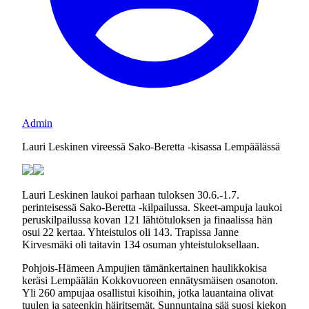
Admin
Lauri Leskinen vireessä Sako-Beretta -kisassa Lempäälässä
Lauri Leskinen laukoi parhaan tuloksen 30.6.-1.7.
perinteisessä Sako-Beretta -kilpailussa. Skeet-ampuja laukoi
peruskilpailussa kovan 121 lähtötuloksen ja finaalissa hän
osui 22 kertaa. Yhteistulos oli 143. Trapissa Janne
Kirvesmäki oli taitavin 134 osuman yhteistuloksellaan.
Pohjois-Hämeen Ampujien tämänkertainen haulikkokisa
keräsi Lempäälän Kokkovuoreen ennätysmäisen osanoton.
Yli 260 ampujaa osallistui kisoihin, jotka lauantaina olivat
tuulen ja sateenkin häiritsemät. Sunnuntaina sää suosi kiekon