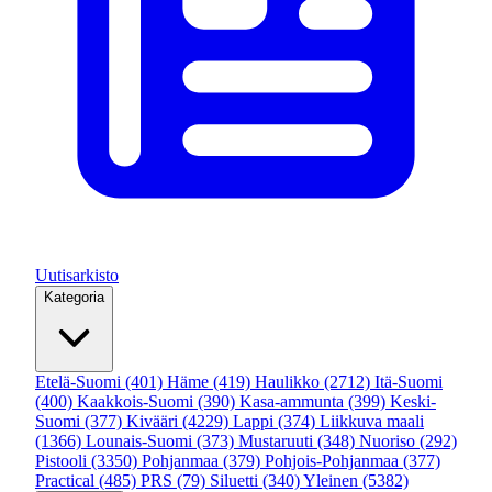
Uutisarkisto
Kategoria
Etelä-Suomi
(401)
Häme
(419)
Haulikko
(2712)
Itä-Suomi
(400)
Kaakkois-Suomi
(390)
Kasa-ammunta
(399)
Keski-
Suomi
(377)
Kivääri
(4229)
Lappi
(374)
Liikkuva maali
(1366)
Lounais-Suomi
(373)
Mustaruuti
(348)
Nuoriso
(292)
Pistooli
(3350)
Pohjanmaa
(379)
Pohjois-Pohjanmaa
(377)
Practical
(485)
PRS
(79)
Siluetti
(340)
Yleinen
(5382)