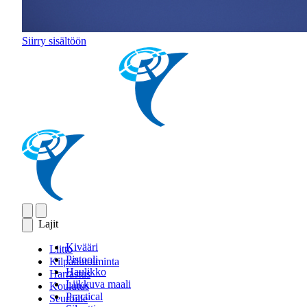
Siirry sisältöön
Lajit
Kivääri
Liitto
Pistooli
Kilpailutoiminta
Haulikko
Harrastus
Liikkuva maali
Koulutus
Practical
Seuroille