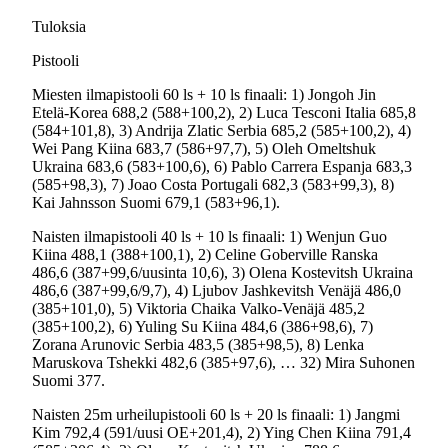
Tuloksia
Pistooli
Miesten ilmapistooli 60 ls + 10 ls finaali: 1) Jongoh Jin
Etelä-Korea 688,2 (588+100,2), 2) Luca Tesconi Italia 685,8
(584+101,8), 3) Andrija Zlatic Serbia 685,2 (585+100,2), 4)
Wei Pang Kiina 683,7 (586+97,7), 5) Oleh Omeltshuk
Ukraina 683,6 (583+100,6), 6) Pablo Carrera Espanja 683,3
(585+98,3), 7) Joao Costa Portugali 682,3 (583+99,3), 8)
Kai Jahnsson Suomi 679,1 (583+96,1).
Naisten ilmapistooli 40 ls + 10 ls finaali: 1) Wenjun Guo
Kiina 488,1 (388+100,1), 2) Celine Goberville Ranska
486,6 (387+99,6/uusinta 10,6), 3) Olena Kostevitsh Ukraina
486,6 (387+99,6/9,7), 4) Ljubov Jashkevitsh Venäjä 486,0
(385+101,0), 5) Viktoria Chaika Valko-Venäjä 485,2
(385+100,2), 6) Yuling Su Kiina 484,6 (386+98,6), 7)
Zorana Arunovic Serbia 483,5 (385+98,5), 8) Lenka
Maruskova Tshekki 482,6 (385+97,6), … 32) Mira Suhonen
Suomi 377.
Naisten 25m urheilupistooli 60 ls + 20 ls finaali: 1) Jangmi
Kim 792,4 (591/uusi OE+201,4), 2) Ying Chen Kiina 791,4