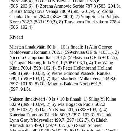
(585+206,4), 3) Olena Kostevitsh Ukraina 788,6
(585+203,6), 4) Zorana Arunovic Serbia 787,3 (583+204,3),
5) Kira Mozgalova Venäjä 786,9 (585+201,9), 6) Zsofia
Csonka Unkari 784,0 (584+200,0), 7) Yong Suk Jo Pohjois-
Korea 782,3 (583+199,3), 8) Tanyaporn Prucksakorn 778,4
(586+192,4).
Kivääri
Miesten ilmakivääri 60 ls + 10 ls finaali: 1) Alin George
Moldoveanu Romania 702,1 (599/sivuaa OE:tä +103,1), 2)
Niccolo Campriani Italia 701,5 (599/sivuaa OE:tä +102,5),
3) Gagan Narang Intia 701,1 (598+103,1), 4) Tao Wang
Kiina 700,4 (598+102,4), 5) Peter Hellenbrand Hollanti
699,8 (596+103,8), 6) Pierre Edmond Piasecki Ranska
699,1 (596+103,1), 7) Ilja Tsharheika Valko-Venäjä 698,6
(597+101,6), 8) Ole Magnus Bakken Norja 691,5
(597+94,5).
Naisten ilmakivääri 40 ls + 10 ls finaali: 1) Siling Yi Kiina
502,9 (399+103,9), 2) Sylwia Bogacka Puola 502,2
(399+103,2), 3) Dan Yu Kiina 501,5 (398+103,5), 4)
Katerina Emmons Tshekki 500,3 (397+103,3), 5) Jamie
Lynn Gray Yhdysvallat 499,7 (397+102,7), 6) Elaleh
Ahmadi Iran 499,1 (397+102,1), 7) Sarah Scherer
Yhdysvallat 499,0 (397+102,0), 8) Daria Vdovnina Venäjä