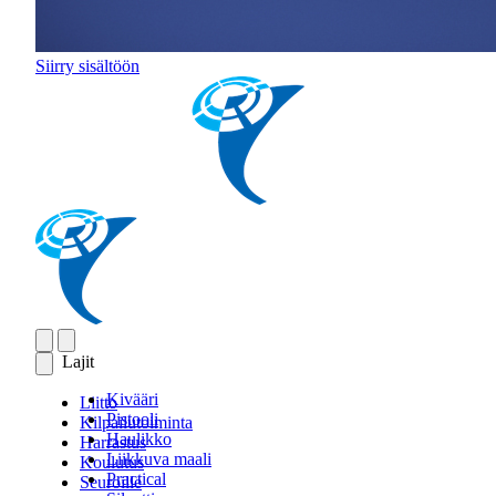
Siirry sisältöön
Lajit
Kivääri
Liitto
Pistooli
Kilpailutoiminta
Haulikko
Harrastus
Liikkuva maali
Koulutus
Practical
Seuroille