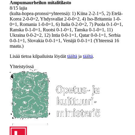
Ampumaurheilun mitalitilasto
8/15 lajia
(kulta-hopea-pronssi=yhteensä): 1) Kiina 2-2-1=5, 2) Etelä-
Korea 2-0-0=2, Yhdysvallat 2-0-0=2, 4) Iso-Britannia 1-0-
0=1, Romania 1-0-0=1, 6) Italia 0-2-0=2, 7) Puola 0-1-0=1,
Ranska 0-1-0=1, Ruotsi 0-1-0=1, Tanska 0-1-0=1, 11)
Ukraina 0-0-2=2, 12) Intia 0-0-1=1, Qatar 0-0-1=1, Serbia
0-0-1=1, Slovakia 0-0-1=1, Venäjä 0-0-1=1 (Yhteensä 16
maata.)
Lisää tietoa kilpailuista löydät
täältä
ja
täältä
.
Yhteistyössä