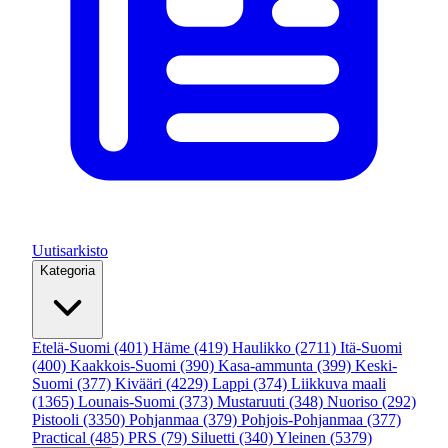
Uutisarkisto
Kategoria
Etelä-Suomi
(401)
Häme
(419)
Haulikko
(2711)
Itä-Suomi
(400)
Kaakkois-Suomi
(390)
Kasa-ammunta
(399)
Keski-
Suomi
(377)
Kivääri
(4229)
Lappi
(374)
Liikkuva maali
(1365)
Lounais-Suomi
(373)
Mustaruuti
(348)
Nuoriso
(292)
Pistooli
(3350)
Pohjanmaa
(379)
Pohjois-Pohjanmaa
(377)
Practical
(485)
PRS
(79)
Siluetti
(340)
Yleinen
(5379)