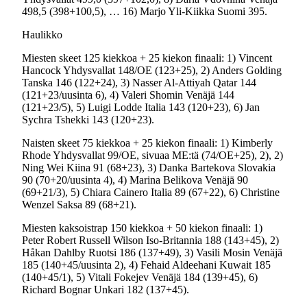
498,5 (398+100,5), … 16) Marjo Yli-Kiikka Suomi 395.
Haulikko
Miesten skeet 125 kiekkoa + 25 kiekon finaali: 1) Vincent
Hancock Yhdysvallat 148/OE (123+25), 2) Anders Golding
Tanska 146 (122+24), 3) Nasser Al-Attiyah Qatar 144
(121+23/uusinta 6), 4) Valeri Shomin Venäjä 144
(121+23/5), 5) Luigi Lodde Italia 143 (120+23), 6) Jan
Sychra Tshekki 143 (120+23).
Naisten skeet 75 kiekkoa + 25 kiekon finaali: 1) Kimberly
Rhode Yhdysvallat 99/OE, sivuaa ME:tä (74/OE+25), 2), 2)
Ning Wei Kiina 91 (68+23), 3) Danka Bartekova Slovakia
90 (70+20/uusinta 4), 4) Marina Belikova Venäjä 90
(69+21/3), 5) Chiara Cainero Italia 89 (67+22), 6) Christine
Wenzel Saksa 89 (68+21).
Miesten kaksoistrap 150 kiekkoa + 50 kiekon finaali: 1)
Peter Robert Russell Wilson Iso-Britannia 188 (143+45), 2)
Håkan Dahlby Ruotsi 186 (137+49), 3) Vasili Mosin Venäjä
185 (140+45/uusinta 2), 4) Fehaid Aldeehani Kuwait 185
(140+45/1), 5) Vitali Fokejev Venäjä 184 (139+45), 6)
Richard Bognar Unkari 182 (137+45).