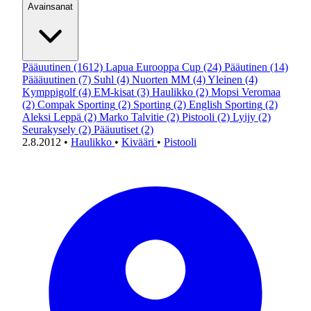
Avainsanat
Pääuutinen
(1612)
Lapua Eurooppa Cup
(24)
Pääutinen
(14)
Päääuutinen
(7)
Suhl
(4)
Nuorten MM
(4)
Yleinen
(4)
Kymppigolf
(4)
EM-kisat
(3)
Haulikko
(2)
Mopsi Veromaa
(2)
Compak Sporting
(2)
Sporting
(2)
English Sporting
(2)
Aleksi Leppä
(2)
Marko Talvitie
(2)
Pistooli
(2)
Lyijy
(2)
Seurakysely
(2)
Pääuutiset
(2)
2.8.2012
•
Haulikko
•
Kivääri
•
Pistooli