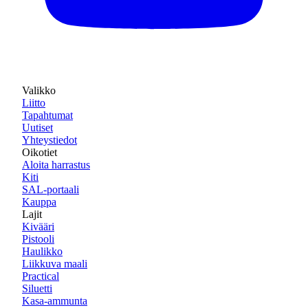
Valikko
Liitto
Tapahtumat
Uutiset
Yhteystiedot
Oikotiet
Aloita harrastus
Kiti
SAL-portaali
Kauppa
Lajit
Kivääri
Pistooli
Haulikko
Liikkuva maali
Practical
Siluetti
Kasa-ammunta