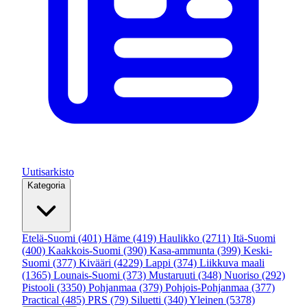
Uutisarkisto
Kategoria
Etelä-Suomi
(401)
Häme
(419)
Haulikko
(2711)
Itä-Suomi
(400)
Kaakkois-Suomi
(390)
Kasa-ammunta
(399)
Keski-
Suomi
(377)
Kivääri
(4229)
Lappi
(374)
Liikkuva maali
(1365)
Lounais-Suomi
(373)
Mustaruuti
(348)
Nuoriso
(292)
Pistooli
(3350)
Pohjanmaa
(379)
Pohjois-Pohjanmaa
(377)
Practical
(485)
PRS
(79)
Siluetti
(340)
Yleinen
(5378)