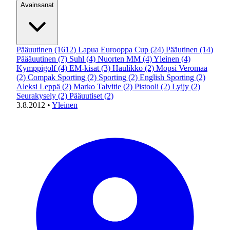
Avainsanat
Pääuutinen
(1612)
Lapua Eurooppa Cup
(24)
Pääutinen
(14)
Päääuutinen
(7)
Suhl
(4)
Nuorten MM
(4)
Yleinen
(4)
Kymppigolf
(4)
EM-kisat
(3)
Haulikko
(2)
Mopsi Veromaa
(2)
Compak Sporting
(2)
Sporting
(2)
English Sporting
(2)
Aleksi Leppä
(2)
Marko Talvitie
(2)
Pistooli
(2)
Lyijy
(2)
Seurakysely
(2)
Pääuutiset
(2)
3.8.2012
•
Yleinen