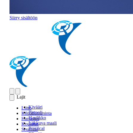
Siirry sisältöön
Lajit
Kivääri
Liitto
Pistooli
Kilpailutoiminta
Haulikko
Harrastus
Liikkuva maali
Koulutus
Practical
Seuroille