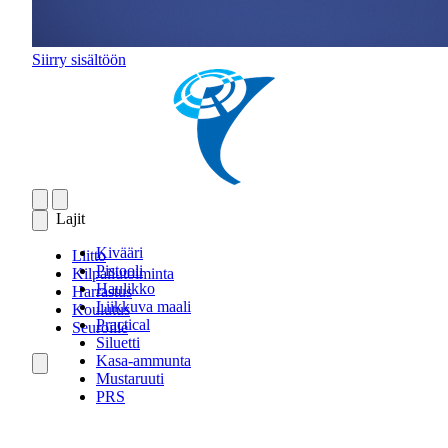
Siirry sisältöön
Lajit
Kivääri
Liitto
Pistooli
Kilpailutoiminta
Haulikko
Harrastus
Liikkuva maali
Koulutus
Practical
Seuroille
Siluetti
Kasa-ammunta
Mustaruuti
PRS