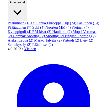
Avainsanat
Pääuutinen
(1612)
Lapua Eurooppa Cup
(24)
Pääutinen
(14)
Päääuutinen
(7)
Suhl
(4)
Nuorten MM
(4)
Yleinen
(4)
Kymppigolf
(4)
EM-kisat
(3)
Haulikko
(2)
Mopsi Veromaa
(2)
Compak Sporting
(2)
Sporting
(2)
English Sporting
(2)
Aleksi Leppä
(2)
Marko Talvitie
(2)
Pistooli
(2)
Lyijy
(2)
Seurakysely
(2)
Pääuutiset
(2)
4.9.2012
•
Yleinen