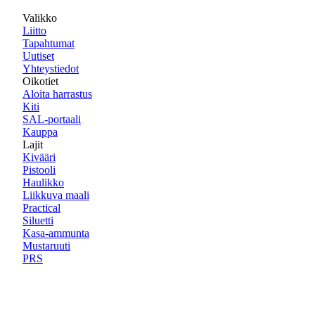
Valikko
Liitto
Tapahtumat
Uutiset
Yhteystiedot
Oikotiet
Aloita harrastus
Kiti
SAL-portaali
Kauppa
Lajit
Kivääri
Pistooli
Haulikko
Liikkuva maali
Practical
Siluetti
Kasa-ammunta
Mustaruuti
PRS