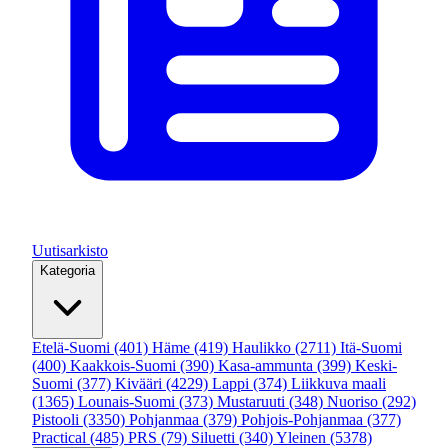
Uutisarkisto
Kategoria
Etelä-Suomi
(401)
Häme
(419)
Haulikko
(2711)
Itä-Suomi
(400)
Kaakkois-Suomi
(390)
Kasa-ammunta
(399)
Keski-
Suomi
(377)
Kivääri
(4229)
Lappi
(374)
Liikkuva maali
(1365)
Lounais-Suomi
(373)
Mustaruuti
(348)
Nuoriso
(292)
Pistooli
(3350)
Pohjanmaa
(379)
Pohjois-Pohjanmaa
(377)
Practical
(485)
PRS
(79)
Siluetti
(340)
Yleinen
(5378)