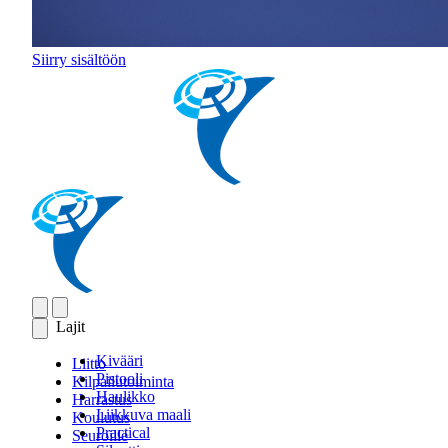
Siirry sisältöön
Lajit
Kivääri
Liitto
Pistooli
Kilpailutoiminta
Haulikko
Harrastus
Liikkuva maali
Koulutus
Practical
Seuroille