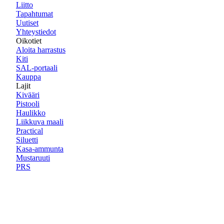
Liitto
Tapahtumat
Uutiset
Yhteystiedot
Oikotiet
Aloita harrastus
Kiti
SAL-portaali
Kauppa
Lajit
Kivääri
Pistooli
Haulikko
Liikkuva maali
Practical
Siluetti
Kasa-ammunta
Mustaruuti
PRS