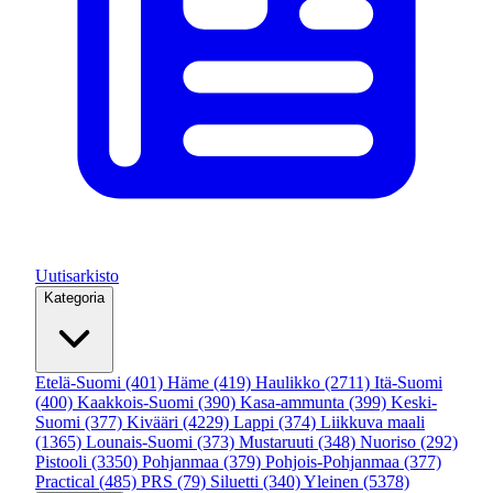
Uutisarkisto
Kategoria
Etelä-Suomi
(401)
Häme
(419)
Haulikko
(2711)
Itä-Suomi
(400)
Kaakkois-Suomi
(390)
Kasa-ammunta
(399)
Keski-
Suomi
(377)
Kivääri
(4229)
Lappi
(374)
Liikkuva maali
(1365)
Lounais-Suomi
(373)
Mustaruuti
(348)
Nuoriso
(292)
Pistooli
(3350)
Pohjanmaa
(379)
Pohjois-Pohjanmaa
(377)
Practical
(485)
PRS
(79)
Siluetti
(340)
Yleinen
(5378)