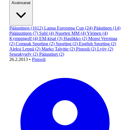
Avainsanat
Pääuutinen
(1612)
Lapua Eurooppa Cup
(24)
Pääutinen
(14)
Päääuutinen
(7)
Suhl
(4)
Nuorten MM
(4)
Yleinen
(4)
Kymppigolf
(4)
EM-kisat
(3)
Haulikko
(2)
Mopsi Veromaa
(2)
Compak Sporting
(2)
Sporting
(2)
English Sporting
(2)
Aleksi Leppä
(2)
Marko Talvitie
(2)
Pistooli
(2)
Lyijy
(2)
Seurakysely
(2)
Pääuutiset
(2)
26.2.2013
•
Pistooli