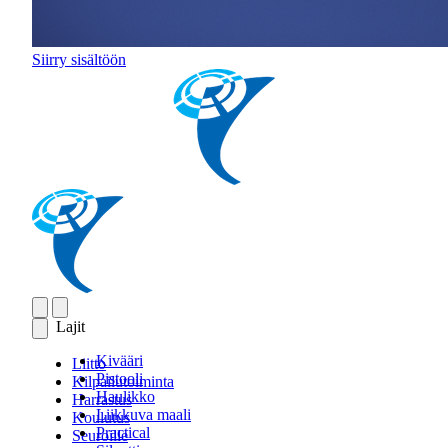
Siirry sisältöön
Lajit
Kivääri
Liitto
Pistooli
Kilpailutoiminta
Haulikko
Harrastus
Liikkuva maali
Koulutus
Practical
Seuroille