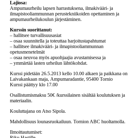
Lajiosa:
Ampumaurheilu lapsen harrastuksena, ilmakivääri- ja
ilmapistooliammunnan perustekniikoiden opettaminen ja
ampumaurheilukoulun järjestäminen.
Kurssin suorittanut:
– hallitsee turvallisuusasiat
– osaa suunnitella ja toteuttaa harjoitustapahtumat
– hallitsee ilmakivääri- ja ilmapistooliammunnan
opetusmenetelmät
– osaa neuvoa myös apuohjaajia avustamisessa ja
– ymmärtää lasten urheilun lähtökohdat.
Kurssi pidetään 26.5.2013 kello 10.00 alkaen ja paikkana on
Laivakankaan maja, Ampumaradantie, 95400 Tornio
Kurssi päättyy klo 17.00
Osallistumismaksu 50€ /kurssilainen sisältää koulutuksen ja
materiaalin.
Kouluttajana on Atso Sipola.
Mahdollisuus lounasruokailuun. Tornion ABC huoltamolla.
Ilmoittautumiset:
Riku Hastille