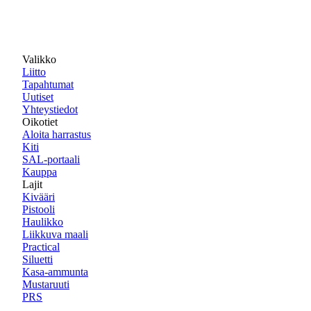
Valikko
Liitto
Tapahtumat
Uutiset
Yhteystiedot
Oikotiet
Aloita harrastus
Kiti
SAL-portaali
Kauppa
Lajit
Kivääri
Pistooli
Haulikko
Liikkuva maali
Practical
Siluetti
Kasa-ammunta
Mustaruuti
PRS