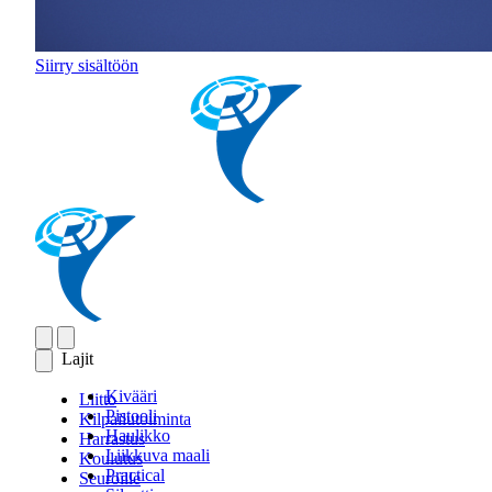
Siirry sisältöön
Lajit
Kivääri
Liitto
Pistooli
Kilpailutoiminta
Haulikko
Harrastus
Liikkuva maali
Koulutus
Practical
Seuroille