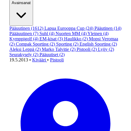
Avainsanat
Pääuutinen
(1612)
Lapua Eurooppa Cup
(24)
Pääutinen
(14)
Päääuutinen
(7)
Suhl
(4)
Nuorten MM
(4)
Yleinen
(4)
Kymppigolf
(4)
EM-kisat
(3)
Haulikko
(2)
Mopsi Veromaa
(2)
Compak Sporting
(2)
Sporting
(2)
English Sporting
(2)
Aleksi Leppä
(2)
Marko Talvitie
(2)
Pistooli
(2)
Lyijy
(2)
Seurakysely
(2)
Pääuutiset
(2)
19.5.2013
•
Kivääri
•
Pistooli