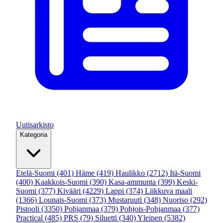
Uutisarkisto
Kategoria
Etelä-Suomi
(401)
Häme
(419)
Haulikko
(2712)
Itä-Suomi
(400)
Kaakkois-Suomi
(390)
Kasa-ammunta
(399)
Keski-
Suomi
(377)
Kivääri
(4229)
Lappi
(374)
Liikkuva maali
(1366)
Lounais-Suomi
(373)
Mustaruuti
(348)
Nuoriso
(292)
Pistooli
(3350)
Pohjanmaa
(379)
Pohjois-Pohjanmaa
(377)
Practical
(485)
PRS
(79)
Siluetti
(340)
Yleinen
(5382)