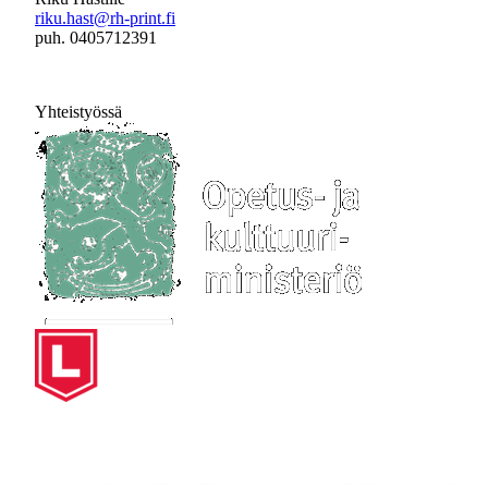
riku.hast@rh-print.fi
puh. 0405712391
Yhteistyössä