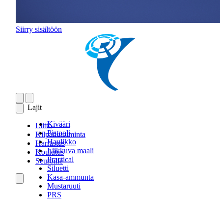
Siirry sisältöön
Lajit
Kivääri
Liitto
Pistooli
Kilpailutoiminta
Haulikko
Harrastus
Liikkuva maali
Koulutus
Practical
Seuroille
Siluetti
Kasa-ammunta
Mustaruuti
PRS