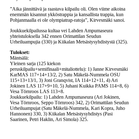
”Aika jännittävä ja raastava kilpailu oli. Olen viime aikoina
enemmän kisannut ykköstrappia ja kansallista trappia, kun
Pohjanmaalla ei ole olympiatrap-ratoja”, Kirvesmäki sanoi.
Joukkuekilpailussa kultaa vei Lahden Ampumaseura
yhteistuloksella 342 ennen Orimattilan Seudun
Urheiluampujia (330) ja Kiikalan Metsästysyhdistystä (325).
Tulokset:
Mäntsälä:
Yleinen sarja (125 kiekon
peruskilpailu+semifinaali+mitaliottelu): 1) Janne Kirvesmäki
KarMAS 117+14+13/2, 2) Satu Mäkelä-Nummela OSU
115+13+13/1, 3) Joni Granqvist, IA 114+12+11, 4) Ari
Jokinen LAS 117+9+10, 5) Juhani Kuikka PAMS 114+8, 6)
Vesa Törnroos LAS 113+8.
Joukkuekilpailu: 1) Lahden Ampumaseura (Ari Jokinen,
Vesa Törnroos, Seppo Törnroos) 342, 2) Orimattilan Seudun
Urheiluampujat (Satu Mäkelä-Nummela, Kari Kopra, Juho
Hannonen) 330, 3) Kiikalan Metsästysyhdistys (Pasi
Saarinen, Petri Haklin, Ari Simola) 325.