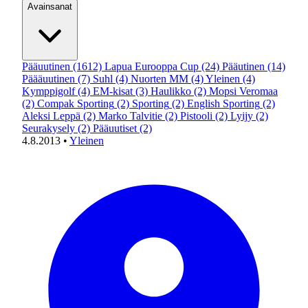
Avainsanat
Pääuutinen
(1612)
Lapua Eurooppa Cup
(24)
Pääutinen
(14)
Päääuutinen
(7)
Suhl
(4)
Nuorten MM
(4)
Yleinen
(4)
Kymppigolf
(4)
EM-kisat
(3)
Haulikko
(2)
Mopsi Veromaa
(2)
Compak Sporting
(2)
Sporting
(2)
English Sporting
(2)
Aleksi Leppä
(2)
Marko Talvitie
(2)
Pistooli
(2)
Lyijy
(2)
Seurakysely
(2)
Pääuutiset
(2)
4.8.2013
•
Yleinen