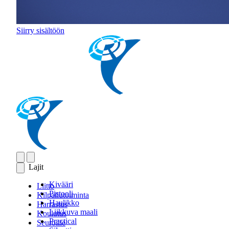
Siirry sisältöön
Lajit
Kivääri
Liitto
Pistooli
Kilpailutoiminta
Haulikko
Harrastus
Liikkuva maali
Koulutus
Practical
Seuroille