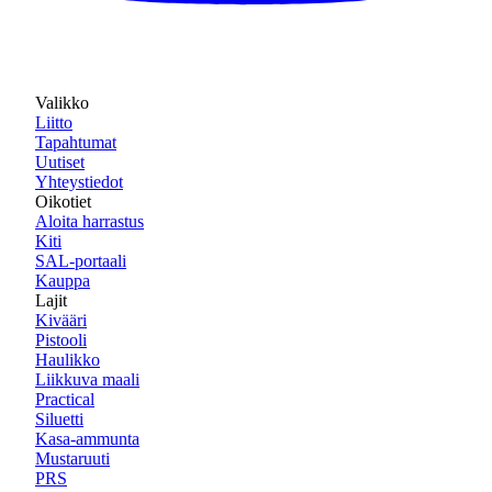
Valikko
Liitto
Tapahtumat
Uutiset
Yhteystiedot
Oikotiet
Aloita harrastus
Kiti
SAL-portaali
Kauppa
Lajit
Kivääri
Pistooli
Haulikko
Liikkuva maali
Practical
Siluetti
Kasa-ammunta
Mustaruuti
PRS