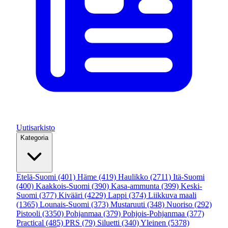
Uutisarkisto
Kategoria
Etelä-Suomi
(401)
Häme
(419)
Haulikko
(2711)
Itä-Suomi
(400)
Kaakkois-Suomi
(390)
Kasa-ammunta
(399)
Keski-
Suomi
(377)
Kivääri
(4229)
Lappi
(374)
Liikkuva maali
(1365)
Lounais-Suomi
(373)
Mustaruuti
(348)
Nuoriso
(292)
Pistooli
(3350)
Pohjanmaa
(379)
Pohjois-Pohjanmaa
(377)
Practical
(485)
PRS
(79)
Siluetti
(340)
Yleinen
(5378)