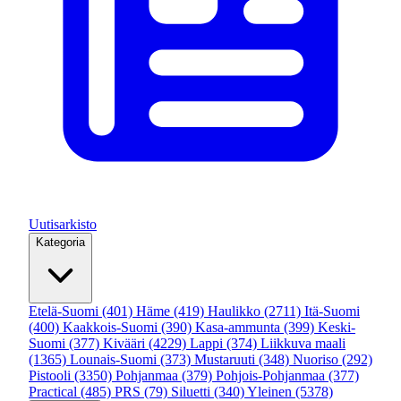
Uutisarkisto
Kategoria
Etelä-Suomi
(401)
Häme
(419)
Haulikko
(2711)
Itä-Suomi
(400)
Kaakkois-Suomi
(390)
Kasa-ammunta
(399)
Keski-
Suomi
(377)
Kivääri
(4229)
Lappi
(374)
Liikkuva maali
(1365)
Lounais-Suomi
(373)
Mustaruuti
(348)
Nuoriso
(292)
Pistooli
(3350)
Pohjanmaa
(379)
Pohjois-Pohjanmaa
(377)
Practical
(485)
PRS
(79)
Siluetti
(340)
Yleinen
(5378)