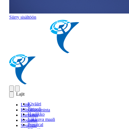
Siirry sisältöön
Lajit
Kivääri
Liitto
Pistooli
Kilpailutoiminta
Haulikko
Harrastus
Liikkuva maali
Koulutus
Practical
Seuroille