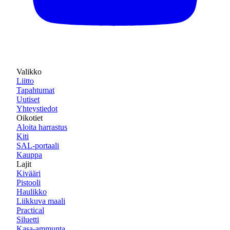
Valikko
Liitto
Tapahtumat
Uutiset
Yhteystiedot
Oikotiet
Aloita harrastus
Kiti
SAL-portaali
Kauppa
Lajit
Kivääri
Pistooli
Haulikko
Liikkuva maali
Practical
Siluetti
Kasa-ammunta