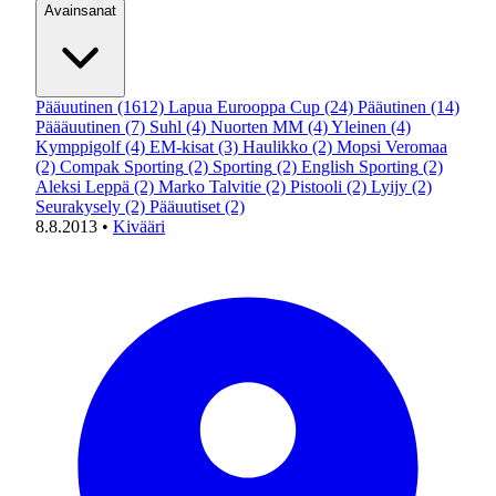
Avainsanat
Pääuutinen
(1612)
Lapua Eurooppa Cup
(24)
Pääutinen
(14)
Päääuutinen
(7)
Suhl
(4)
Nuorten MM
(4)
Yleinen
(4)
Kymppigolf
(4)
EM-kisat
(3)
Haulikko
(2)
Mopsi Veromaa
(2)
Compak Sporting
(2)
Sporting
(2)
English Sporting
(2)
Aleksi Leppä
(2)
Marko Talvitie
(2)
Pistooli
(2)
Lyijy
(2)
Seurakysely
(2)
Pääuutiset
(2)
8.8.2013
•
Kivääri