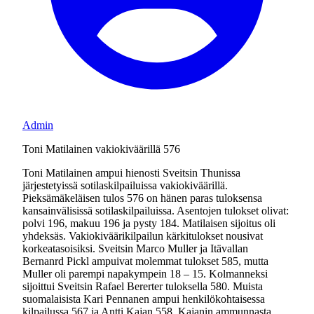
Admin
Toni Matilainen vakiokiväärillä 576
Toni Matilainen ampui hienosti Sveitsin Thunissa
järjestetyissä sotilaskilpailuissa vakiokiväärillä.
Pieksämäkeläisen tulos 576 on hänen paras tuloksensa
kansainvälisissä sotilaskilpailuissa. Asentojen tulokset olivat:
polvi 196, makuu 196 ja pysty 184. Matilaisen sijoitus oli
yhdeksäs. Vakiokiväärikilpailun kärkitulokset nousivat
korkeatasoisiksi. Sveitsin Marco Muller ja Itävallan
Bernanrd Pickl ampuivat molemmat tulokset 585, mutta
Muller oli parempi napakympein 18 – 15. Kolmanneksi
sijoittui Sveitsin Rafael Bererter tuloksella 580. Muista
suomalaisista Kari Pennanen ampui henkilökohtaisessa
kilpailussa 567 ja Antti Kajan 558. Kajanin ammunnasta