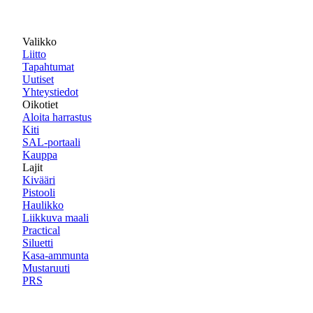
Valikko
Liitto
Tapahtumat
Uutiset
Yhteystiedot
Oikotiet
Aloita harrastus
Kiti
SAL-portaali
Kauppa
Lajit
Kivääri
Pistooli
Haulikko
Liikkuva maali
Practical
Siluetti
Kasa-ammunta
Mustaruuti
PRS