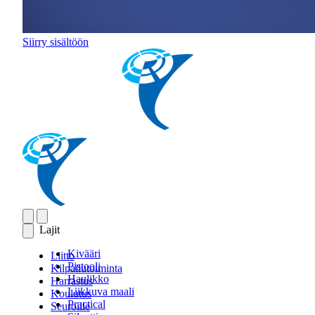
Siirry sisältöön
Lajit
Kivääri
Liitto
Pistooli
Kilpailutoiminta
Haulikko
Harrastus
Liikkuva maali
Koulutus
Practical
Seuroille