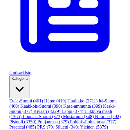
Uutisarkisto
Kategoria
Etelä-Suomi
(401)
Häme
(419)
Haulikko
(2711)
Itä-Suomi
(400)
Kaakkois-Suomi
(390)
Kasa-ammunta
(399)
Keski-
Suomi
(377)
Kivääri
(4229)
Lappi
(374)
Liikkuva maali
(1365)
Lounais-Suomi
(373)
Mustaruuti
(348)
Nuoriso
(292)
Pistooli
(3350)
Pohjanmaa
(379)
Pohjois-Pohjanmaa
(377)
Practical
(485)
PRS
(79)
Siluetti
(340)
Yleinen
(5379)