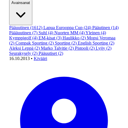
Avainsanat
Pääuutinen
(1612)
Lapua Eurooppa Cup
(24)
Pääutinen
(14)
Päääuutinen
(7)
Suhl
(4)
Nuorten MM
(4)
Yleinen
(4)
Kymppigolf
(4)
EM-kisat
(3)
Haulikko
(2)
Mopsi Veromaa
(2)
Compak Sporting
(2)
Sporting
(2)
English Sporting
(2)
Aleksi Leppä
(2)
Marko Talvitie
(2)
Pistooli
(2)
Lyijy
(2)
Seurakysely
(2)
Pääuutiset
(2)
16.10.2013
•
Kivääri