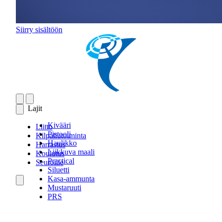
Siirry sisältöön
Lajit
Kivääri
Liitto
Pistooli
Kilpailutoiminta
Haulikko
Harrastus
Liikkuva maali
Koulutus
Practical
Seuroille
Siluetti
Kasa-ammunta
Mustaruuti
PRS