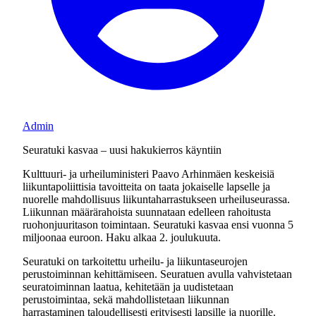
Admin
Seuratuki kasvaa – uusi hakukierros käyntiin
Kulttuuri- ja urheiluministeri Paavo Arhinmäen keskeisiä
liikuntapoliittisia tavoitteita on taata jokaiselle lapselle ja
nuorelle mahdollisuus liikuntaharrastukseen urheiluseurassa.
Liikunnan määrärahoista suunnataan edelleen rahoitusta
ruohonjuuritason toimintaan. Seuratuki kasvaa ensi vuonna 5
miljoonaa euroon. Haku alkaa 2. joulukuuta.
Seuratuki on tarkoitettu urheilu- ja liikuntaseurojen
perustoiminnan kehittämiseen. Seuratuen avulla vahvistetaan
seuratoiminnan laatua, kehitetään ja uudistetaan
perustoimintaa, sekä mahdollistetaan liikunnan
harrastaminen taloudellisesti erityisesti lapsille ja nuorille.