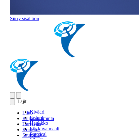
Siirry sisältöön
Lajit
Kivääri
Liitto
Pistooli
Kilpailutoiminta
Haulikko
Harrastus
Liikkuva maali
Koulutus
Practical
Seuroille