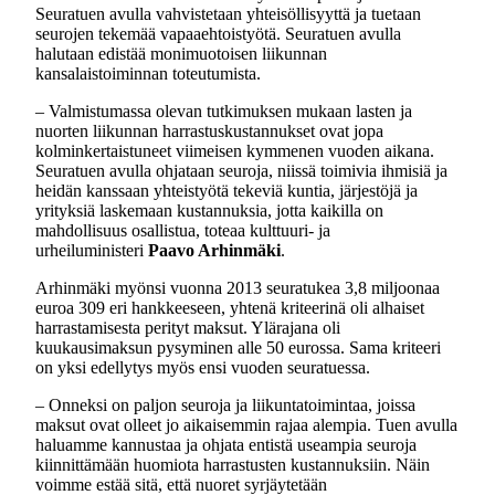
Seuratuen avulla vahvistetaan yhteisöllisyyttä ja tuetaan
seurojen tekemää vapaaehtoistyötä. Seuratuen avulla
halutaan edistää monimuotoisen liikunnan
kansalaistoiminnan toteutumista.
– Valmistumassa olevan tutkimuksen mukaan lasten ja
nuorten liikunnan harrastuskustannukset ovat jopa
kolminkertaistuneet viimeisen kymmenen vuoden aikana.
Seuratuen avulla ohjataan seuroja, niissä toimivia ihmisiä ja
heidän kanssaan yhteistyötä tekeviä kuntia, järjestöjä ja
yrityksiä laskemaan kustannuksia, jotta kaikilla on
mahdollisuus osallistua, toteaa kulttuuri- ja
urheiluministeri
Paavo Arhinmäki
.
Arhinmäki myönsi vuonna 2013 seuratukea 3,8 miljoonaa
euroa 309 eri hankkeeseen, yhtenä kriteerinä oli alhaiset
harrastamisesta perityt maksut. Ylärajana oli
kuukausimaksun pysyminen alle 50 eurossa. Sama kriteeri
on yksi edellytys myös ensi vuoden seuratuessa.
– Onneksi on paljon seuroja ja liikuntatoimintaa, joissa
maksut ovat olleet jo aikaisemmin rajaa alempia. Tuen avulla
haluamme kannustaa ja ohjata entistä useampia seuroja
kiinnittämään huomiota harrastusten kustannuksiin. Näin
voimme estää sitä, että nuoret syrjäytetään