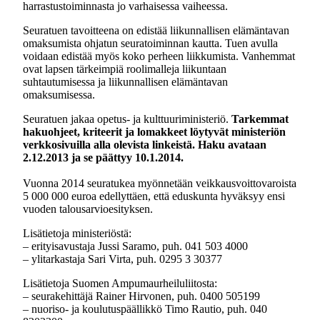
harrastustoiminnasta jo varhaisessa vaiheessa.
Seuratuen tavoitteena on edistää liikunnallisen elämäntavan
omaksumista ohjatun seuratoiminnan kautta. Tuen avulla
voidaan edistää myös koko perheen liikkumista. Vanhemmat
ovat lapsen tärkeimpiä roolimalleja liikuntaan
suhtautumisessa ja liikunnallisen elämäntavan
omaksumisessa.
Seuratuen jakaa opetus- ja kulttuuriministeriö.
Tarkemmat
hakuohjeet, kriteerit ja lomakkeet löytyvät ministeriön
verkkosivuilla alla olevista linkeistä. Haku avataan
2.12.2013 ja se päättyy 10.1.2014.
Vuonna 2014 seuratukea myönnetään veikkausvoittovaroista
5 000 000 euroa edellyttäen, että eduskunta hyväksyy ensi
vuoden talousarvioesityksen.
Lisätietoja ministeriöstä:
– erityisavustaja Jussi Saramo, puh.
041 503 4000
– ylitarkastaja Sari Virta, puh.
0295 3 30377
Lisätietoja Suomen Ampumaurheiluliitosta:
– seurakehittäjä Rainer Hirvonen, puh. 0400 505199
– nuoriso- ja koulutuspäällikkö Timo Rautio, puh. 040