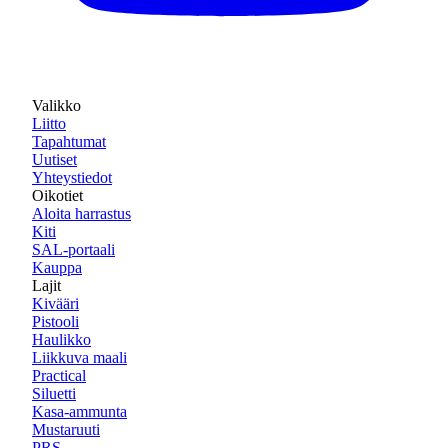
Valikko
Liitto
Tapahtumat
Uutiset
Yhteystiedot
Oikotiet
Aloita harrastus
Kiti
SAL-portaali
Kauppa
Lajit
Kivääri
Pistooli
Haulikko
Liikkuva maali
Practical
Siluetti
Kasa-ammunta
Mustaruuti
PRS