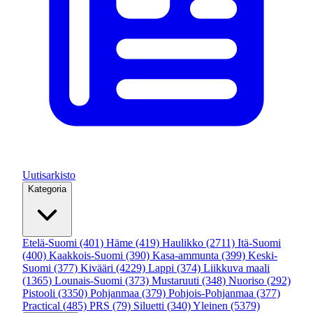
Uutisarkisto
Kategoria
Etelä-Suomi
(401)
Häme
(419)
Haulikko
(2711)
Itä-Suomi
(400)
Kaakkois-Suomi
(390)
Kasa-ammunta
(399)
Keski-
Suomi
(377)
Kivääri
(4229)
Lappi
(374)
Liikkuva maali
(1365)
Lounais-Suomi
(373)
Mustaruuti
(348)
Nuoriso
(292)
Pistooli
(3350)
Pohjanmaa
(379)
Pohjois-Pohjanmaa
(377)
Practical
(485)
PRS
(79)
Siluetti
(340)
Yleinen
(5379)