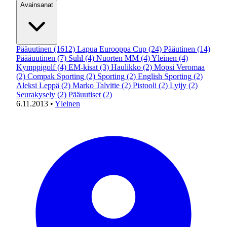
Avainsanat
Pääuutinen
(1612)
Lapua Eurooppa Cup
(24)
Pääutinen
(14)
Päääuutinen
(7)
Suhl
(4)
Nuorten MM
(4)
Yleinen
(4)
Kymppigolf
(4)
EM-kisat
(3)
Haulikko
(2)
Mopsi Veromaa
(2)
Compak Sporting
(2)
Sporting
(2)
English Sporting
(2)
Aleksi Leppä
(2)
Marko Talvitie
(2)
Pistooli
(2)
Lyijy
(2)
Seurakysely
(2)
Pääuutiset
(2)
6.11.2013
•
Yleinen