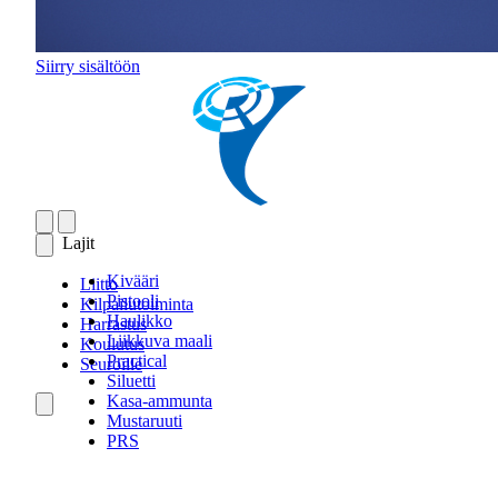
Siirry sisältöön
Lajit
Kivääri
Liitto
Pistooli
Kilpailutoiminta
Haulikko
Harrastus
Liikkuva maali
Koulutus
Practical
Seuroille
Siluetti
Kasa-ammunta
Mustaruuti
PRS