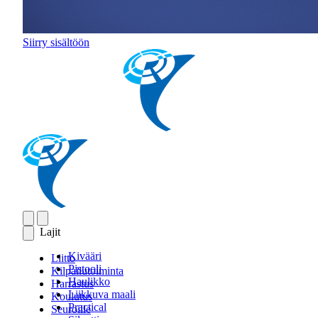
Siirry sisältöön
Lajit
Kivääri
Liitto
Pistooli
Kilpailutoiminta
Haulikko
Harrastus
Liikkuva maali
Koulutus
Practical
Seuroille