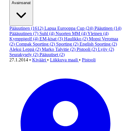
Avainsanat
Pääuutinen
(1612)
Lapua Eurooppa Cup
(24)
Pääutinen
(14)
Päääuutinen
(7)
Suhl
(4)
Nuorten MM
(4)
Yleinen
(4)
Kymppigolf
(4)
EM-kisat
(3)
Haulikko
(2)
Mopsi Veromaa
(2)
Compak Sporting
(2)
Sporting
(2)
English Sporting
(2)
Aleksi Leppä
(2)
Marko Talvitie
(2)
Pistooli
(2)
Lyijy
(2)
Seurakysely
(2)
Pääuutiset
(2)
27.1.2014
•
Kivääri
•
Liikkuva maali
•
Pistooli