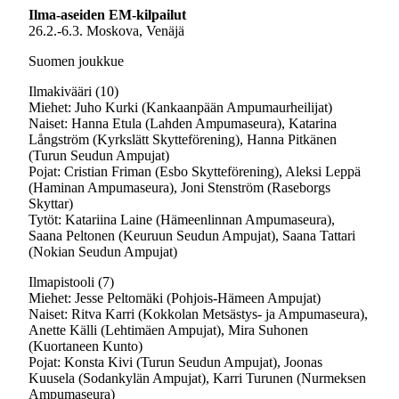
Ilma-aseiden EM-kilpailut
26.2.-6.3. Moskova, Venäjä
Suomen joukkue
Ilmakivääri (10)
Miehet: Juho Kurki (Kankaanpään Ampumaurheilijat)
Naiset: Hanna Etula (Lahden Ampumaseura), Katarina
Långström (Kyrkslätt Skytteförening), Hanna Pitkänen
(Turun Seudun Ampujat)
Pojat: Cristian Friman (Esbo Skytteförening), Aleksi Leppä
(Haminan Ampumaseura), Joni Stenström (Raseborgs
Skyttar)
Tytöt: Katariina Laine (Hämeenlinnan Ampumaseura),
Saana Peltonen (Keuruun Seudun Ampujat), Saana Tattari
(Nokian Seudun Ampujat)
Ilmapistooli (7)
Miehet: Jesse Peltomäki (Pohjois-Hämeen Ampujat)
Naiset: Ritva Karri (Kokkolan Metsästys- ja Ampumaseura),
Anette Källi (Lehtimäen Ampujat), Mira Suhonen
(Kuortaneen Kunto)
Pojat: Konsta Kivi (Turun Seudun Ampujat), Joonas
Kuusela (Sodankylän Ampujat), Karri Turunen (Nurmeksen
Ampumaseura)