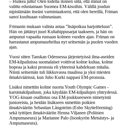
– Huikea juttu! Olen todella iloinen siitä, että minut on
valittu edustamaan Suomea EM-kisoihin. Välillä joudun
nipistämään itseäni varmistaakseni, että olen hereillä, Friman
sanoi kuultuaan valinnastaan.
Frimanin mukaan valinta antaa ”lisäpotkua harjoitteluun”.
Hän on jättänyt juuri Kultahippusarjat taakseen, ja hän on
ampunut vapaalta runsaan kolmen vuoden ajan. Friman on
harrastanut ampumaurheilua nyt seitsemän ja puolen vuoden
ajan.
Vuosi sitten Tanskan Odensessa järjestetyissä ilma-aseiden
EM-kilpailuissa suomalaiset voittivat kolme kultaa, kolme
hopeaa ja kaksi pronssia eli yhteensä kahdeksan mitalia.
Niistä seitsemän tuli liikkuvassa maalissa ja yksi miesten
ilmakiväärissä, kun Juho Kurki nappasi EM-pronssia.
Lisäksi nimettiin kolme nuorta Youth Olympic Games -
karsintakilpailuun, joka käydään EM-kilpailujen yhteydessä.
YOG-kisaan osallistuu osa EM-joukkueeseen nimetyistä
junioreista, ja heidän lisäkseen nimettiin poikien
ilmakivääriin Sebastian Långström (Esbo Skytteförening)
sekä tyttöjen ilmakivääriin Henna Viljanen (Poliisien
Ampumaseura) ja Marianne Palo (Isonkyrön Metsästys- ja
Ampumaseura).