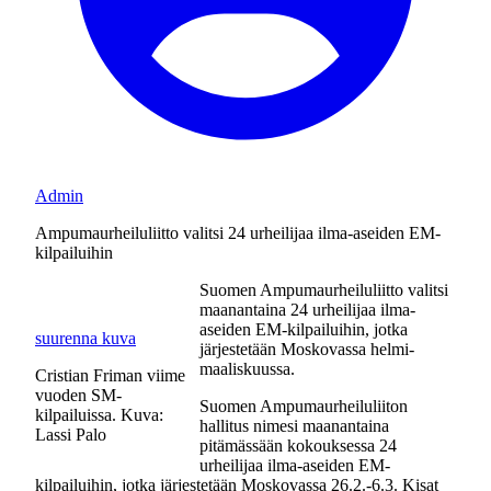
Admin
Ampumaurheiluliitto valitsi 24 urheilijaa ilma-aseiden EM-
kilpailuihin
Suomen Ampumaurheiluliitto valitsi
maanantaina 24 urheilijaa ilma-
aseiden EM-kilpailuihin, jotka
suurenna kuva
järjestetään Moskovassa helmi-
maaliskuussa.
Cristian Friman viime
vuoden SM-
Suomen Ampumaurheiluliiton
kilpailuissa. Kuva:
hallitus nimesi maanantaina
Lassi Palo
pitämässään kokouksessa 24
urheilijaa ilma-aseiden EM-
kilpailuihin, jotka järjestetään Moskovassa 26.2.-6.3. Kisat