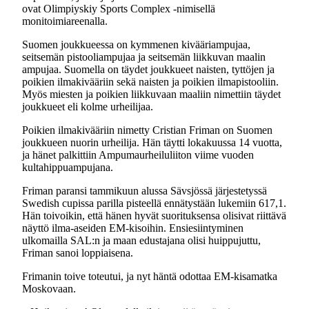
ovat Olimpiyskiy Sports Complex -nimisellä
monitoimiareenalla.
Suomen joukkueessa on kymmenen kivääriampujaa,
seitsemän pistooliampujaa ja seitsemän liikkuvan maalin
ampujaa. Suomella on täydet joukkueet naisten, tyttöjen ja
poikien ilmakivääriin sekä naisten ja poikien ilmapistooliin.
Myös miesten ja poikien liikkuvaan maaliin nimettiin täydet
joukkueet eli kolme urheilijaa.
Poikien ilmakivääriin nimetty Cristian Friman on Suomen
joukkueen nuorin urheilija. Hän täytti lokakuussa 14 vuotta,
ja hänet palkittiin Ampumaurheiluliiton viime vuoden
kultahippuampujana.
Friman paransi tammikuun alussa Sävsjössä järjestetyssä
Swedish cupissa parilla pisteellä ennätystään lukemiin 617,1.
Hän toivoikin, että hänen hyvät suorituksensa olisivat riittävä
näyttö ilma-aseiden EM-kisoihin. Ensiesiintyminen
ulkomailla SAL:n ja maan edustajana olisi huippujuttu,
Friman sanoi loppiaisena.
Frimanin toive toteutui, ja nyt häntä odottaa EM-kisamatka
Moskovaan.