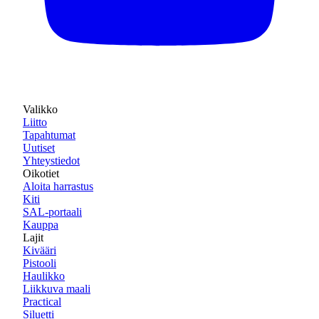
Valikko
Liitto
Tapahtumat
Uutiset
Yhteystiedot
Oikotiet
Aloita harrastus
Kiti
SAL-portaali
Kauppa
Lajit
Kivääri
Pistooli
Haulikko
Liikkuva maali
Practical
Siluetti