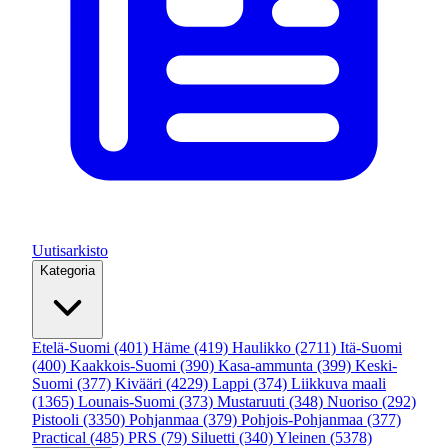
Uutisarkisto
Kategoria
Etelä-Suomi
(401)
Häme
(419)
Haulikko
(2711)
Itä-Suomi
(400)
Kaakkois-Suomi
(390)
Kasa-ammunta
(399)
Keski-
Suomi
(377)
Kivääri
(4229)
Lappi
(374)
Liikkuva maali
(1365)
Lounais-Suomi
(373)
Mustaruuti
(348)
Nuoriso
(292)
Pistooli
(3350)
Pohjanmaa
(379)
Pohjois-Pohjanmaa
(377)
Practical
(485)
PRS
(79)
Siluetti
(340)
Yleinen
(5378)