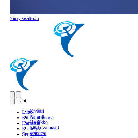
Siirry sisältöön
Lajit
Kivääri
Liitto
Pistooli
Kilpailutoiminta
Haulikko
Harrastus
Liikkuva maali
Koulutus
Practical
Seuroille