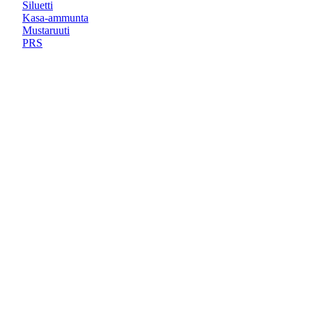
Siluetti
Kasa-ammunta
Mustaruuti
PRS