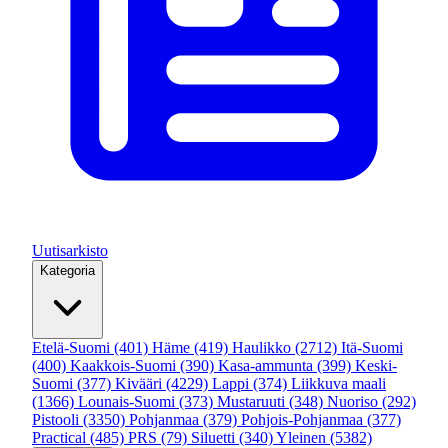
Uutisarkisto
Kategoria
Etelä-Suomi
(401)
Häme
(419)
Haulikko
(2712)
Itä-Suomi
(400)
Kaakkois-Suomi
(390)
Kasa-ammunta
(399)
Keski-
Suomi
(377)
Kivääri
(4229)
Lappi
(374)
Liikkuva maali
(1366)
Lounais-Suomi
(373)
Mustaruuti
(348)
Nuoriso
(292)
Pistooli
(3350)
Pohjanmaa
(379)
Pohjois-Pohjanmaa
(377)
Practical
(485)
PRS
(79)
Siluetti
(340)
Yleinen
(5382)