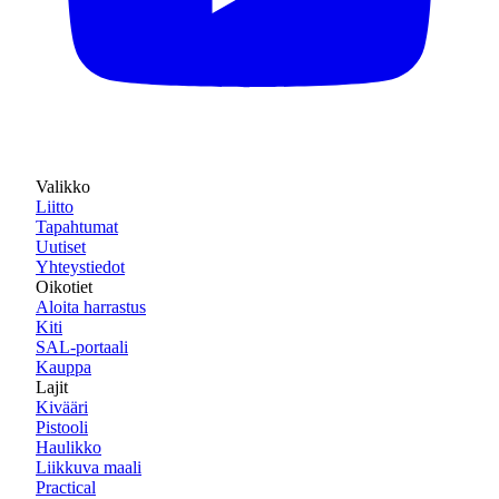
Valikko
Liitto
Tapahtumat
Uutiset
Yhteystiedot
Oikotiet
Aloita harrastus
Kiti
SAL-portaali
Kauppa
Lajit
Kivääri
Pistooli
Haulikko
Liikkuva maali
Practical