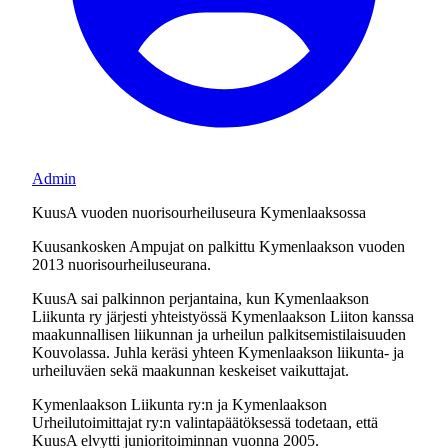
Admin
KuusA vuoden nuorisourheiluseura Kymenlaaksossa
Kuusankosken Ampujat on palkittu Kymenlaakson vuoden
2013 nuorisourheiluseurana.
KuusA sai palkinnon perjantaina, kun Kymenlaakson
Liikunta ry järjesti yhteistyössä Kymenlaakson Liiton kanssa
maakunnallisen liikunnan ja urheilun palkitsemistilaisuuden
Kouvolassa. Juhla keräsi yhteen Kymenlaakson liikunta- ja
urheiluväen sekä maakunnan keskeiset vaikuttajat.
Kymenlaakson Liikunta ry:n ja Kymenlaakson
Urheilutoimittajat ry:n valintapäätöksessä todetaan, että
KuusA elvytti junioritoiminnan vuonna 2005.