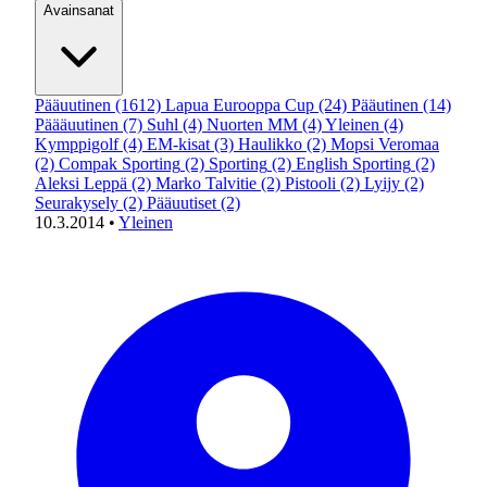
Avainsanat
Pääuutinen
(1612)
Lapua Eurooppa Cup
(24)
Pääutinen
(14)
Päääuutinen
(7)
Suhl
(4)
Nuorten MM
(4)
Yleinen
(4)
Kymppigolf
(4)
EM-kisat
(3)
Haulikko
(2)
Mopsi Veromaa
(2)
Compak Sporting
(2)
Sporting
(2)
English Sporting
(2)
Aleksi Leppä
(2)
Marko Talvitie
(2)
Pistooli
(2)
Lyijy
(2)
Seurakysely
(2)
Pääuutiset
(2)
10.3.2014
•
Yleinen