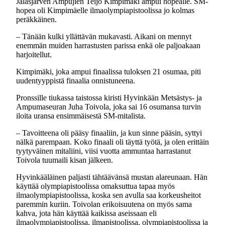
Jalasjärven Ampujien Teijo Kimpimäki ampui hopealle. SM-
hopea oli Kimpimäelle ilmaolympiapistoolissa jo kolmas
peräkkäinen.
– Tänään kulki yllättävän mukavasti. Aikani on mennyt
enemmän muiden harrastusten parissa enkä ole paljoakaan
harjoitellut.
Kimpimäki, joka ampui finaalissa tuloksen 21 osumaa, piti
uudentyyppistä finaalia onnistuneena.
Pronssille tiukassa taistossa kiristi Hyvinkään Metsästys- ja
Ampumaseuran Juha Toivola, joka sai 16 osumansa turvin
iloita uransa ensimmäisestä SM-mitalista.
– Tavoitteena oli pääsy finaaliin, ja kun sinne pääsin, syttyi
nälkä parempaan. Koko finaali oli täyttä työtä, ja olen erittäin
tyytyväinen mitaliini, viisi vuotta ammuntaa harrastanut
Toivola tuumaili kisan jälkeen.
Hyvinkääläinen paljasti tähtäävänsä mustan alareunaan. Hän
käyttää olympiapistoolissa omaksuttua tapaa myös
ilmaolympiapistoolissa, koska sen avulla saa korkeusheitot
paremmin kuriin. Toivolan erikoisuutena on myös sama
kahva, jota hän käyttää kaikissa aseissaan eli
ilmaolympiapistoolissa, ilmapistoolissa, olympiapistoolissa ja