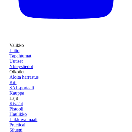
Valikko
Liitto
Tapahtumat
Uutiset
Yhteystiedot
Oikotiet
Aloita harrastus
Kiti
SAL-portaali
Kauppa
Lajit
Kivääri
Pistooli
Haulikko
Liikkuva maali
Practical
Siluetti