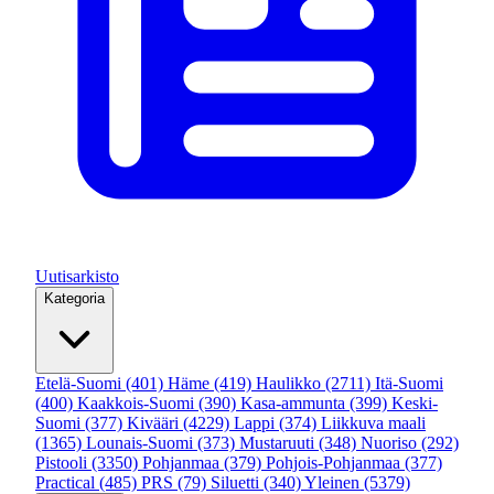
Uutisarkisto
Kategoria
Etelä-Suomi
(401)
Häme
(419)
Haulikko
(2711)
Itä-Suomi
(400)
Kaakkois-Suomi
(390)
Kasa-ammunta
(399)
Keski-
Suomi
(377)
Kivääri
(4229)
Lappi
(374)
Liikkuva maali
(1365)
Lounais-Suomi
(373)
Mustaruuti
(348)
Nuoriso
(292)
Pistooli
(3350)
Pohjanmaa
(379)
Pohjois-Pohjanmaa
(377)
Practical
(485)
PRS
(79)
Siluetti
(340)
Yleinen
(5379)