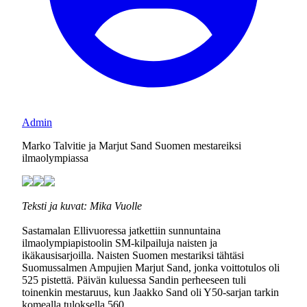
Admin
Marko Talvitie ja Marjut Sand Suomen mestareiksi
ilmaolympiassa
Teksti ja kuvat: Mika Vuolle
Sastamalan Ellivuoressa jatkettiin sunnuntaina
ilmaolympiapistoolin SM-kilpailuja naisten ja
ikäkausisarjoilla. Naisten Suomen mestariksi tähtäsi
Suomussalmen Ampujien Marjut Sand, jonka voittotulos oli
525 pistettä. Päivän kuluessa Sandin perheeseen tuli
toinenkin mestaruus, kun Jaakko Sand oli Y50-sarjan tarkin
komealla tuloksella 560.