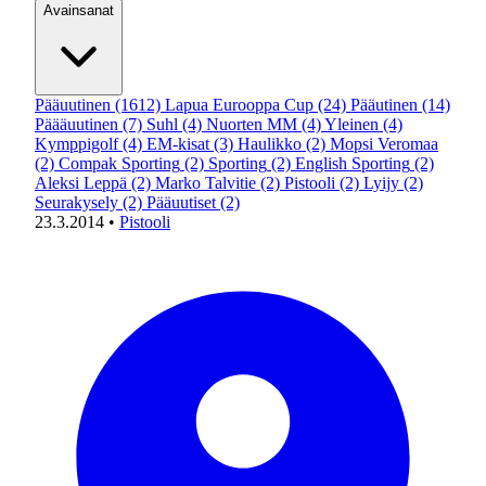
Avainsanat
Pääuutinen
(1612)
Lapua Eurooppa Cup
(24)
Pääutinen
(14)
Päääuutinen
(7)
Suhl
(4)
Nuorten MM
(4)
Yleinen
(4)
Kymppigolf
(4)
EM-kisat
(3)
Haulikko
(2)
Mopsi Veromaa
(2)
Compak Sporting
(2)
Sporting
(2)
English Sporting
(2)
Aleksi Leppä
(2)
Marko Talvitie
(2)
Pistooli
(2)
Lyijy
(2)
Seurakysely
(2)
Pääuutiset
(2)
23.3.2014
•
Pistooli