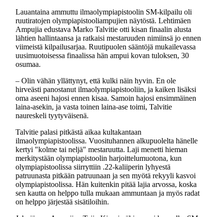
Lauantaina ammuttu ilmaolympiapistoolin SM-kilpailu oli
ruutiratojen olympiapistooliampujien näytöstä. Lehtimäen
Ampujia edustava Marko Talvitie otti kisan finaalin alusta
lähtien hallintaansa ja ratkaisi mestaruuden nimiinsä jo ennen
viimeistä kilpailusarjaa. Ruutipuolen sääntöjä mukailevassa
uusimuotoisessa finaalissa hän ampui kovan tuloksen, 30
osumaa.
– Olin vähän yllättynyt, että kulki näin hyvin. En ole
hirveästi panostanut ilmaolympiapistooliin, ja kaiken lisäksi
oma aseeni hajosi ennen kisaa. Samoin hajosi ensimmäinen
laina-asekin, ja vasta toinen laina-ase toimi, Talvitie
naureskeli tyytyväisenä.
Talvitie palasi pitkästä aikaa kultakantaan
ilmaolympiapistoolissa. Vuosituhannen alkupuolelta hänelle
kertyi "kolme tai neljä" mestaruutta. Laji menetti hieman
merkitystään olympiapistoolin harjoittelumuotona, kun
olympiapistoolissa siirryttiin .22-kaliiperin lyhyestä
patruunasta pitkään patruunaan ja sen myötä rekyyli kasvoi
olympiapistoolissa. Hän kuitenkin pitää lajia arvossa, koska
sen kautta on helppo tulla mukaan ammuntaan ja myös radat
on helppo järjestää sisätiloihin.