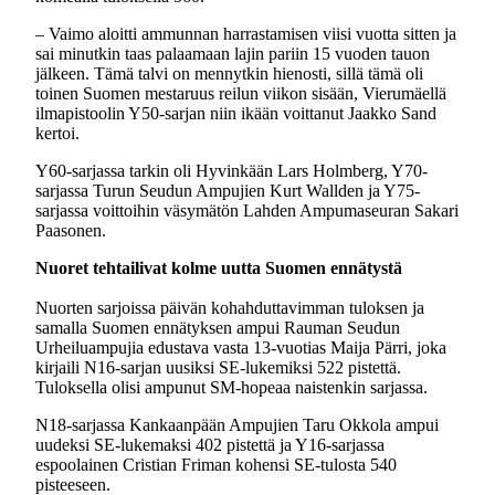
– Vaimo aloitti ammunnan harrastamisen viisi vuotta sitten ja
sai minutkin taas palaamaan lajin pariin 15 vuoden tauon
jälkeen. Tämä talvi on mennytkin hienosti, sillä tämä oli
toinen Suomen mestaruus reilun viikon sisään, Vierumäellä
ilmapistoolin Y50-sarjan niin ikään voittanut Jaakko Sand
kertoi.
Y60-sarjassa tarkin oli Hyvinkään Lars Holmberg, Y70-
sarjassa Turun Seudun Ampujien Kurt Wallden ja Y75-
sarjassa voittoihin väsymätön Lahden Ampumaseuran Sakari
Paasonen.
Nuoret tehtailivat kolme uutta Suomen ennätystä
Nuorten sarjoissa päivän kohahduttavimman tuloksen ja
samalla Suomen ennätyksen ampui Rauman Seudun
Urheiluampujia edustava vasta 13-vuotias Maija Pärri, joka
kirjaili N16-sarjan uusiksi SE-lukemiksi 522 pistettä.
Tuloksella olisi ampunut SM-hopeaa naistenkin sarjassa.
N18-sarjassa Kankaanpään Ampujien Taru Okkola ampui
uudeksi SE-lukemaksi 402 pistettä ja Y16-sarjassa
espoolainen Cristian Friman kohensi SE-tulosta 540
pisteeseen.