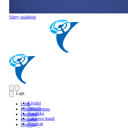
Siirry sisältöön
Lajit
Kivääri
Liitto
Pistooli
Kilpailutoiminta
Haulikko
Harrastus
Liikkuva maali
Koulutus
Practical
Seuroille