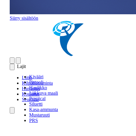
Siirry sisältöön
Lajit
Kivääri
Liitto
Pistooli
Kilpailutoiminta
Haulikko
Harrastus
Liikkuva maali
Koulutus
Practical
Seuroille
Siluetti
Kasa-ammunta
Mustaruuti
PRS