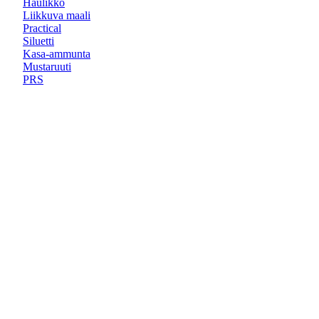
Haulikko
Liikkuva maali
Practical
Siluetti
Kasa-ammunta
Mustaruuti
PRS