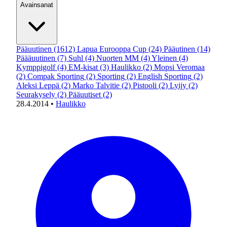
Avainsanat
Pääuutinen
(1612)
Lapua Eurooppa Cup
(24)
Pääutinen
(14)
Päääuutinen
(7)
Suhl
(4)
Nuorten MM
(4)
Yleinen
(4)
Kymppigolf
(4)
EM-kisat
(3)
Haulikko
(2)
Mopsi Veromaa
(2)
Compak Sporting
(2)
Sporting
(2)
English Sporting
(2)
Aleksi Leppä
(2)
Marko Talvitie
(2)
Pistooli
(2)
Lyijy
(2)
Seurakysely
(2)
Pääuutiset
(2)
28.4.2014
•
Haulikko