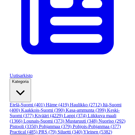
Uutisarkisto
Kategoria
Etelä-Suomi
(401)
Häme
(419)
Haulikko
(2712)
Itä-Suomi
(400)
Kaakkois-Suomi
(390)
Kasa-ammunta
(399)
Keski-
Suomi
(377)
Kivääri
(4229)
Lappi
(374)
Liikkuva maali
(1366)
Lounais-Suomi
(373)
Mustaruuti
(348)
Nuoriso
(292)
Pistooli
(3350)
Pohjanmaa
(379)
Pohjois-Pohjanmaa
(377)
Practical
(485)
PRS
(79)
Siluetti
(340)
Yleinen
(5382)