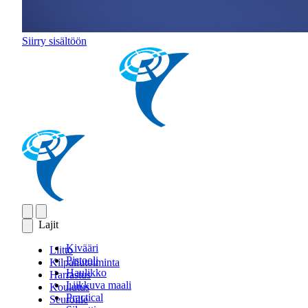
Siirry sisältöön
Lajit
Kivääri
Liitto
Pistooli
Kilpailutoiminta
Haulikko
Harrastus
Liikkuva maali
Koulutus
Practical
Seuroille