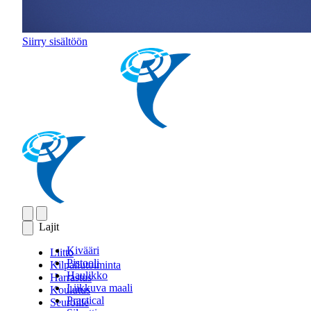
Siirry sisältöön
Lajit
Kivääri
Liitto
Pistooli
Kilpailutoiminta
Haulikko
Harrastus
Liikkuva maali
Koulutus
Practical
Seuroille