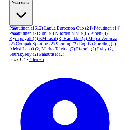
Avainsanat
Pääuutinen
(1612)
Lapua Eurooppa Cup
(24)
Pääutinen
(14)
Päääuutinen
(7)
Suhl
(4)
Nuorten MM
(4)
Yleinen
(4)
Kymppigolf
(4)
EM-kisat
(3)
Haulikko
(2)
Mopsi Veromaa
(2)
Compak Sporting
(2)
Sporting
(2)
English Sporting
(2)
Aleksi Leppä
(2)
Marko Talvitie
(2)
Pistooli
(2)
Lyijy
(2)
Seurakysely
(2)
Pääuutiset
(2)
5.5.2014
•
Yleinen