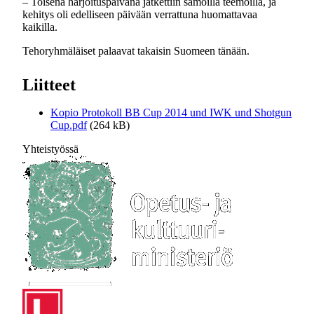
– Toisena harjoituspäivänä jatkettiin samoilla teemoilla, ja
kehitys oli edelliseen päivään verrattuna huomattavaa
kaikilla.
Tehoryhmäläiset palaavat takaisin Suomeen tänään.
Liitteet
Kopio Protokoll BB Cup 2014 und IWK und Shotgun
Cup.pdf
(264 kB)
Yhteistyössä