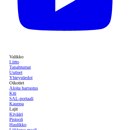
Valikko
Liitto
Tapahtumat
Uutiset
Yhteystiedot
Oikotiet
Aloita harrastus
Kiti
SAL-portaali
Kauppa
Lajit
Kivääri
Pistooli
Haulikko
Liikkuva maali