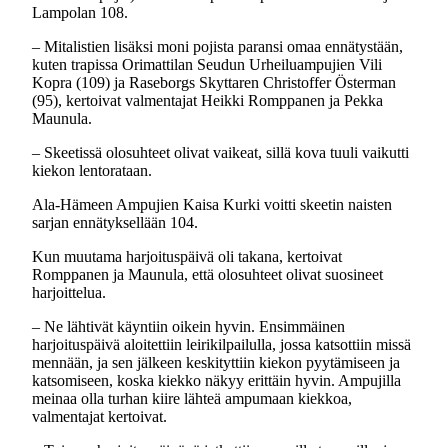
Lampolan 108.
– Mitalistien lisäksi moni pojista paransi omaa ennätystään,
kuten trapissa Orimattilan Seudun Urheiluampujien Vili
Kopra (109) ja Raseborgs Skyttaren Christoffer Österman
(95), kertoivat valmentajat Heikki Romppanen ja Pekka
Maunula.
– Skeetissä olosuhteet olivat vaikeat, sillä kova tuuli vaikutti
kiekon lentorataan.
Ala-Hämeen Ampujien Kaisa Kurki voitti skeetin naisten
sarjan ennätyksellään 104.
Kun muutama harjoituspäivä oli takana, kertoivat
Romppanen ja Maunula, että olosuhteet olivat suosineet
harjoittelua.
– Ne lähtivät käyntiin oikein hyvin. Ensimmäinen
harjoituspäivä aloitettiin leirikilpailulla, jossa katsottiin missä
mennään, ja sen jälkeen keskityttiin kiekon pyytämiseen ja
katsomiseen, koska kiekko näkyy erittäin hyvin. Ampujilla
meinaa olla turhan kiire lähteä ampumaan kiekkoa,
valmentajat kertoivat.