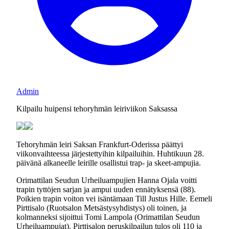
Admin
Kilpailu huipensi tehoryhmän leiriviikon Saksassa
Tehoryhmän leiri Saksan Frankfurt-Oderissa päättyi
viikonvaihteessa järjestettyihin kilpailuihin. Huhtikuun 28.
päivänä alkaneelle leirille osallistui trap- ja skeet-ampujia.
Orimattilan Seudun Urheiluampujien Hanna Ojala voitti
trapin tyttöjen sarjan ja ampui uuden ennätyksensä (88).
Poikien trapin voiton vei isäntämaan Till Justus Hille. Eemeli
Pirttisalo (Ruotsalon Metsästysyhdistys) oli toinen, ja
kolmanneksi sijoittui Tomi Lampola (Orimattilan Seudun
Urheiluampujat). Pirttisalon peruskilpailun tulos oli 110 ja