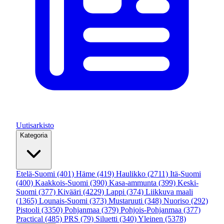
Uutisarkisto
Kategoria
Etelä-Suomi
(401)
Häme
(419)
Haulikko
(2711)
Itä-Suomi
(400)
Kaakkois-Suomi
(390)
Kasa-ammunta
(399)
Keski-
Suomi
(377)
Kivääri
(4229)
Lappi
(374)
Liikkuva maali
(1365)
Lounais-Suomi
(373)
Mustaruuti
(348)
Nuoriso
(292)
Pistooli
(3350)
Pohjanmaa
(379)
Pohjois-Pohjanmaa
(377)
Practical
(485)
PRS
(79)
Siluetti
(340)
Yleinen
(5378)