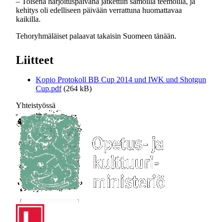
– Toisena harjoituspäivänä jatkettiin samoilla teemoilla, ja
kehitys oli edelliseen päivään verrattuna huomattavaa
kaikilla.
Tehoryhmäläiset palaavat takaisin Suomeen tänään.
Liitteet
Kopio Protokoll BB Cup 2014 und IWK und Shotgun
Cup.pdf
(264 kB)
Yhteistyössä