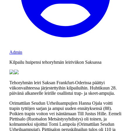
Admin
Kilpailu huipensi tehoryhmän leiriviikon Saksassa
Tehoryhmän leiri Saksan Frankfurt-Oderissa päättyi
viikonvaihteessa järjestettyihin kilpailuihin. Huhtikuun 28.
päivänä alkaneelle leirille osallistui trap- ja skeet-ampujia.
Orimattilan Seudun Urheiluampujien Hanna Ojala voitti
trapin tyttöjen sarjan ja ampui uuden ennätyksensä (88).
Poikien trapin voiton vei isäntämaan Till Justus Hille. Eemeli
Pirttisalo (Ruotsalon Metsästysyhdistys) oli toinen, ja
kolmanneksi sijoittui Tomi Lampola (Orimattilan Seudun
Urheiluampujat). Pirttisalon peruskilpailun tulos oli 110 ja