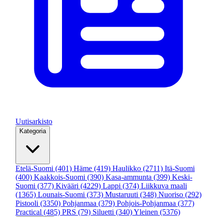
Uutisarkisto
Kategoria
Etelä-Suomi
(401)
Häme
(419)
Haulikko
(2711)
Itä-Suomi
(400)
Kaakkois-Suomi
(390)
Kasa-ammunta
(399)
Keski-
Suomi
(377)
Kivääri
(4229)
Lappi
(374)
Liikkuva maali
(1365)
Lounais-Suomi
(373)
Mustaruuti
(348)
Nuoriso
(292)
Pistooli
(3350)
Pohjanmaa
(379)
Pohjois-Pohjanmaa
(377)
Practical
(485)
PRS
(79)
Siluetti
(340)
Yleinen
(5376)