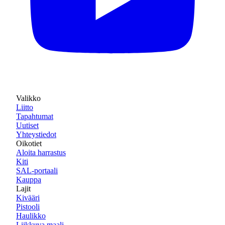
Valikko
Liitto
Tapahtumat
Uutiset
Yhteystiedot
Oikotiet
Aloita harrastus
Kiti
SAL-portaali
Kauppa
Lajit
Kivääri
Pistooli
Haulikko
Liikkuva maali