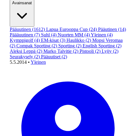
Avainsanat
Pääuutinen
(1612)
Lapua Eurooppa Cup
(24)
Pääutinen
(14)
Päääuutinen
(7)
Suhl
(4)
Nuorten MM
(4)
Yleinen
(4)
Kymppigolf
(4)
EM-kisat
(3)
Haulikko
(2)
Mopsi Veromaa
(2)
Compak Sporting
(2)
Sporting
(2)
English Sporting
(2)
Aleksi Leppä
(2)
Marko Talvitie
(2)
Pistooli
(2)
Lyijy
(2)
Seurakysely
(2)
Pääuutiset
(2)
5.5.2014
•
Yleinen