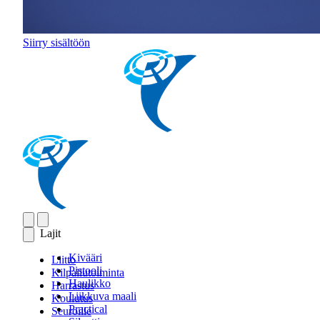
Siirry sisältöön
Lajit
Kivääri
Liitto
Pistooli
Kilpailutoiminta
Haulikko
Harrastus
Liikkuva maali
Koulutus
Practical
Seuroille