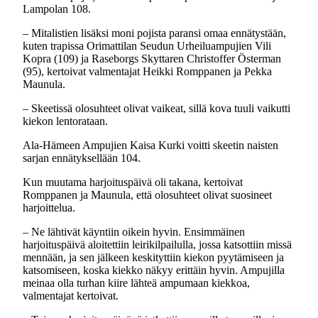
Lampolan 108.
– Mitalistien lisäksi moni pojista paransi omaa ennätystään,
kuten trapissa Orimattilan Seudun Urheiluampujien Vili
Kopra (109) ja Raseborgs Skyttaren Christoffer Österman
(95), kertoivat valmentajat Heikki Romppanen ja Pekka
Maunula.
– Skeetissä olosuhteet olivat vaikeat, sillä kova tuuli vaikutti
kiekon lentorataan.
Ala-Hämeen Ampujien Kaisa Kurki voitti skeetin naisten
sarjan ennätyksellään 104.
Kun muutama harjoituspäivä oli takana, kertoivat
Romppanen ja Maunula, että olosuhteet olivat suosineet
harjoittelua.
– Ne lähtivät käyntiin oikein hyvin. Ensimmäinen
harjoituspäivä aloitettiin leirikilpailulla, jossa katsottiin missä
mennään, ja sen jälkeen keskityttiin kiekon pyytämiseen ja
katsomiseen, koska kiekko näkyy erittäin hyvin. Ampujilla
meinaa olla turhan kiire lähteä ampumaan kiekkoa,
valmentajat kertoivat.