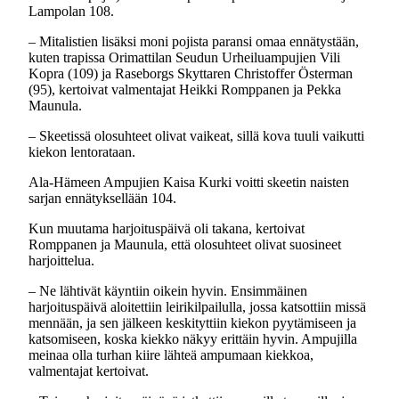
Lampolan 108.
– Mitalistien lisäksi moni pojista paransi omaa ennätystään,
kuten trapissa Orimattilan Seudun Urheiluampujien Vili
Kopra (109) ja Raseborgs Skyttaren Christoffer Österman
(95), kertoivat valmentajat Heikki Romppanen ja Pekka
Maunula.
– Skeetissä olosuhteet olivat vaikeat, sillä kova tuuli vaikutti
kiekon lentorataan.
Ala-Hämeen Ampujien Kaisa Kurki voitti skeetin naisten
sarjan ennätyksellään 104.
Kun muutama harjoituspäivä oli takana, kertoivat
Romppanen ja Maunula, että olosuhteet olivat suosineet
harjoittelua.
– Ne lähtivät käyntiin oikein hyvin. Ensimmäinen
harjoituspäivä aloitettiin leirikilpailulla, jossa katsottiin missä
mennään, ja sen jälkeen keskityttiin kiekon pyytämiseen ja
katsomiseen, koska kiekko näkyy erittäin hyvin. Ampujilla
meinaa olla turhan kiire lähteä ampumaan kiekkoa,
valmentajat kertoivat.