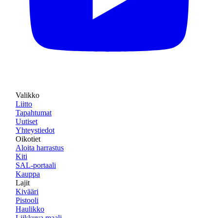
Valikko
Liitto
Tapahtumat
Uutiset
Yhteystiedot
Oikotiet
Aloita harrastus
Kiti
SAL-portaali
Kauppa
Lajit
Kivääri
Pistooli
Haulikko
Liikkuva maali