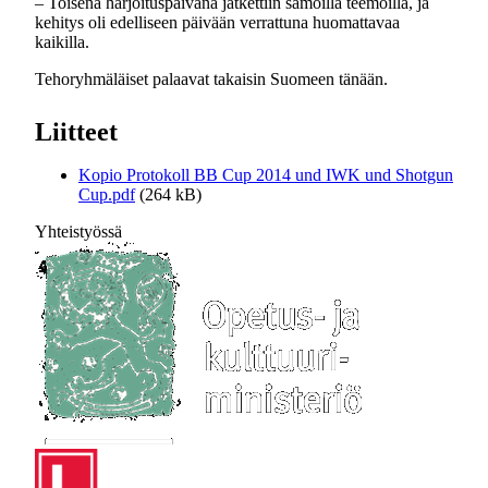
– Toisena harjoituspäivänä jatkettiin samoilla teemoilla, ja
kehitys oli edelliseen päivään verrattuna huomattavaa
kaikilla.
Tehoryhmäläiset palaavat takaisin Suomeen tänään.
Liitteet
Kopio Protokoll BB Cup 2014 und IWK und Shotgun
Cup.pdf
(264 kB)
Yhteistyössä