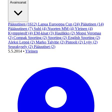
Avainsanat
Pääuutinen
(1612)
Lapua Eurooppa Cup
(24)
Pääutinen
(14)
Päääuutinen
(7)
Suhl
(4)
Nuorten MM
(4)
Yleinen
(4)
Kymppigolf
(4)
EM-kisat
(3)
Haulikko
(2)
Mopsi Veromaa
(2)
Compak Sporting
(2)
Sporting
(2)
English Sporting
(2)
Aleksi Leppä
(2)
Marko Talvitie
(2)
Pistooli
(2)
Lyijy
(2)
Seurakysely
(2)
Pääuutiset
(2)
5.5.2014
•
Yleinen