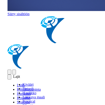
Siirry sisältöön
Lajit
Kivääri
Liitto
Pistooli
Kilpailutoiminta
Haulikko
Harrastus
Liikkuva maali
Koulutus
Practical
Seuroille