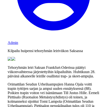
Admin
Kilpailu huipensi tehoryhmän leiriviikon Saksassa
Tehoryhmän leiri Saksan Frankfurt-Oderissa päättyi
viikonvaihteessa järjestettyihin kilpailuihin. Huhtikuun 28.
päivänä alkaneelle leirille osallistui trap- ja skeet-ampujia.
Orimattilan Seudun Urheiluampujien Hanna Ojala voitti
trapin tyttöjen sarjan ja ampui uuden ennätyksensä (88).
Poikien trapin voiton vei isäntämaan Till Justus Hille. Eemeli
Pirttisalo (Ruotsalon Metsästysyhdistys) oli toinen, ja
kolmanneksi sijoittui Tomi Lampola (Orimattilan Seudun
Urheiluampujat). Pirttisalon peruskilpailun tulos oli 110 ja