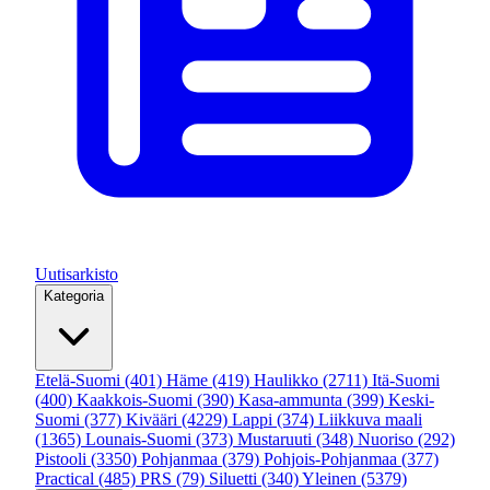
Uutisarkisto
Kategoria
Etelä-Suomi
(401)
Häme
(419)
Haulikko
(2711)
Itä-Suomi
(400)
Kaakkois-Suomi
(390)
Kasa-ammunta
(399)
Keski-
Suomi
(377)
Kivääri
(4229)
Lappi
(374)
Liikkuva maali
(1365)
Lounais-Suomi
(373)
Mustaruuti
(348)
Nuoriso
(292)
Pistooli
(3350)
Pohjanmaa
(379)
Pohjois-Pohjanmaa
(377)
Practical
(485)
PRS
(79)
Siluetti
(340)
Yleinen
(5379)