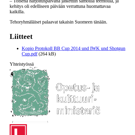
– Toisena harjoituspäivänä jatkettiin samoilla teemoilla, ja
kehitys oli edelliseen päivään verrattuna huomattavaa
kaikilla.
Tehoryhmäläiset palaavat takaisin Suomeen tänään.
Liitteet
Kopio Protokoll BB Cup 2014 und IWK und Shotgun
Cup.pdf
(264 kB)
Yhteistyössä