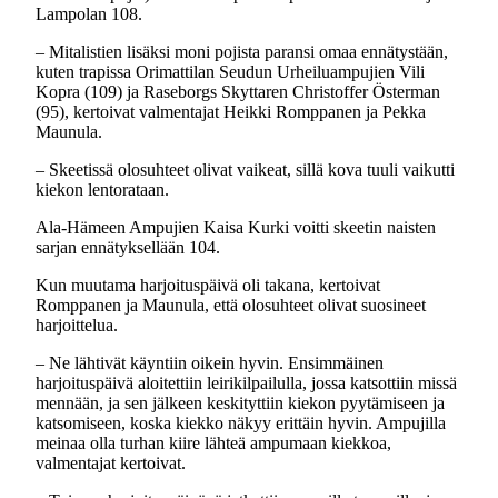
Lampolan 108.
– Mitalistien lisäksi moni pojista paransi omaa ennätystään,
kuten trapissa Orimattilan Seudun Urheiluampujien Vili
Kopra (109) ja Raseborgs Skyttaren Christoffer Österman
(95), kertoivat valmentajat Heikki Romppanen ja Pekka
Maunula.
– Skeetissä olosuhteet olivat vaikeat, sillä kova tuuli vaikutti
kiekon lentorataan.
Ala-Hämeen Ampujien Kaisa Kurki voitti skeetin naisten
sarjan ennätyksellään 104.
Kun muutama harjoituspäivä oli takana, kertoivat
Romppanen ja Maunula, että olosuhteet olivat suosineet
harjoittelua.
– Ne lähtivät käyntiin oikein hyvin. Ensimmäinen
harjoituspäivä aloitettiin leirikilpailulla, jossa katsottiin missä
mennään, ja sen jälkeen keskityttiin kiekon pyytämiseen ja
katsomiseen, koska kiekko näkyy erittäin hyvin. Ampujilla
meinaa olla turhan kiire lähteä ampumaan kiekkoa,
valmentajat kertoivat.