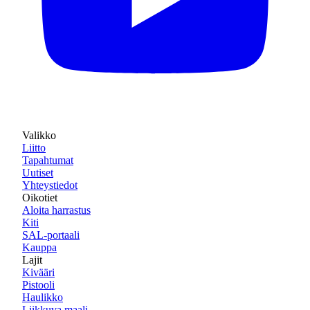
Valikko
Liitto
Tapahtumat
Uutiset
Yhteystiedot
Oikotiet
Aloita harrastus
Kiti
SAL-portaali
Kauppa
Lajit
Kivääri
Pistooli
Haulikko
Liikkuva maali