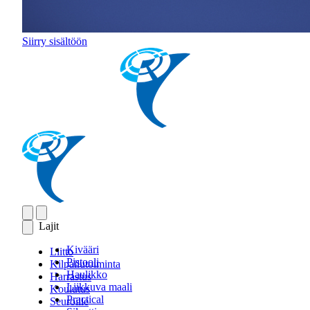
Siirry sisältöön
Lajit
Kivääri
Liitto
Pistooli
Kilpailutoiminta
Haulikko
Harrastus
Liikkuva maali
Koulutus
Practical
Seuroille