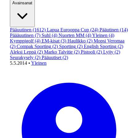
Avainsanat
Pääuutinen
(1612)
Lapua Eurooppa Cup
(24)
Pääutinen
(14)
Päääuutinen
(7)
Suhl
(4)
Nuorten MM
(4)
Yleinen
(4)
Kymppigolf
(4)
EM-kisat
(3)
Haulikko
(2)
Mopsi Veromaa
(2)
Compak Sporting
(2)
Sporting
(2)
English Sporting
(2)
Aleksi Leppä
(2)
Marko Talvitie
(2)
Pistooli
(2)
Lyijy
(2)
Seurakysely
(2)
Pääuutiset
(2)
5.5.2014
•
Yleinen