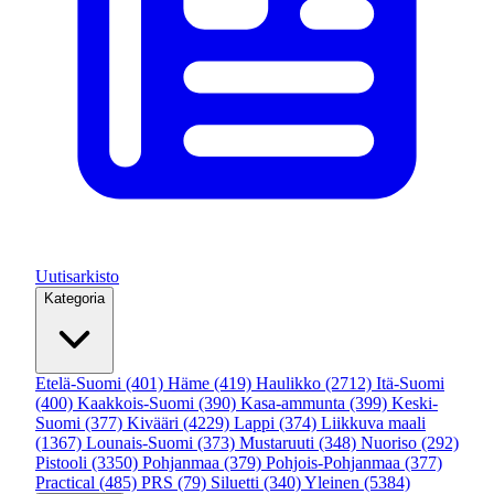
Uutisarkisto
Kategoria
Etelä-Suomi
(401)
Häme
(419)
Haulikko
(2712)
Itä-Suomi
(400)
Kaakkois-Suomi
(390)
Kasa-ammunta
(399)
Keski-
Suomi
(377)
Kivääri
(4229)
Lappi
(374)
Liikkuva maali
(1367)
Lounais-Suomi
(373)
Mustaruuti
(348)
Nuoriso
(292)
Pistooli
(3350)
Pohjanmaa
(379)
Pohjois-Pohjanmaa
(377)
Practical
(485)
PRS
(79)
Siluetti
(340)
Yleinen
(5384)