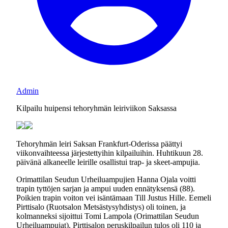
Admin
Kilpailu huipensi tehoryhmän leiriviikon Saksassa
Tehoryhmän leiri Saksan Frankfurt-Oderissa päättyi
viikonvaihteessa järjestettyihin kilpailuihin. Huhtikuun 28.
päivänä alkaneelle leirille osallistui trap- ja skeet-ampujia.
Orimattilan Seudun Urheiluampujien Hanna Ojala voitti
trapin tyttöjen sarjan ja ampui uuden ennätyksensä (88).
Poikien trapin voiton vei isäntämaan Till Justus Hille. Eemeli
Pirttisalo (Ruotsalon Metsästysyhdistys) oli toinen, ja
kolmanneksi sijoittui Tomi Lampola (Orimattilan Seudun
Urheiluampujat). Pirttisalon peruskilpailun tulos oli 110 ja