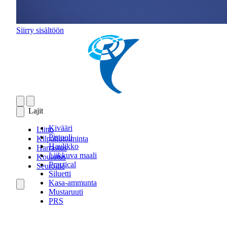
Siirry sisältöön
Lajit
Kivääri
Liitto
Pistooli
Kilpailutoiminta
Haulikko
Harrastus
Liikkuva maali
Koulutus
Practical
Seuroille
Siluetti
Kasa-ammunta
Mustaruuti
PRS