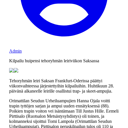
Admin
Kilpailu huipensi tehoryhmän leiriviikon Saksassa
Tehoryhmän leiri Saksan Frankfurt-Oderissa päättyi
viikonvaihteessa järjestettyihin kilpailuihin. Huhtikuun 28.
päivänä alkaneelle leirille osallistui trap- ja skeet-ampujia.
Orimattilan Seudun Urheiluampujien Hanna Ojala voitti
trapin tyttöjen sarjan ja ampui uuden ennätyksensä (88).
Poikien trapin voiton vei isäntämaan Till Justus Hille. Eemeli
Pirttisalo (Ruotsalon Metsästysyhdistys) oli toinen, ja
kolmanneksi sijoittui Tomi Lampola (Orimattilan Seudun
Urheiluampujat). Pirttisalon peruskilpailun tulos oli 110 ja