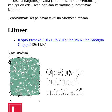
– Toisena harjoituspäivänä jatkettiin samoilla teemoilla, ja
kehitys oli edelliseen päivään verrattuna huomattavaa
kaikilla.
Tehoryhmäläiset palaavat takaisin Suomeen tänään.
Liitteet
Kopio Protokoll BB Cup 2014 und IWK und Shotgun
Cup.pdf
(264 kB)
Yhteistyössä