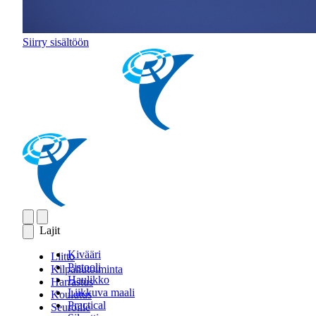
Siirry sisältöön
Lajit
Kivääri
Liitto
Pistooli
Kilpailutoiminta
Haulikko
Harrastus
Liikkuva maali
Koulutus
Practical
Seuroille