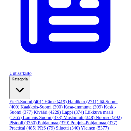
Uutisarkisto
Kategoria
Etelä-Suomi
(401)
Häme
(419)
Haulikko
(2711)
Itä-Suomi
(400)
Kaakkois-Suomi
(390)
Kasa-ammunta
(399)
Keski-
Suomi
(377)
Kivääri
(4229)
Lappi
(374)
Liikkuva maali
(1365)
Lounais-Suomi
(373)
Mustaruuti
(348)
Nuoriso
(292)
Pistooli
(3350)
Pohjanmaa
(379)
Pohjois-Pohjanmaa
(377)
Practical
(485)
PRS
(79)
Siluetti
(340)
Yleinen
(5377)