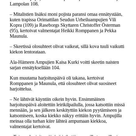
Lampolan 108.
– Mitalistien lisäksi moni pojista paransi omaa ennätystään,
kuten trapissa Orimattilan Seudun Urheiluampujien Vili
Kopra (109) ja Raseborgs Skyttaren Christoffer Österman
(95), kertoivat valmentajat Heikki Romppanen ja Pekka
Maunula.
– Skeetissä olosuhteet olivat vaikeat, sillä kova tuuli vaikutti
kiekon lentorataan.
Ala-Hämeen Ampujien Kaisa Kurki voitti skeetin naisten
sarjan ennätyksellään 104.
Kun muutama harjoituspäivä oli takana, kertoivat
Romppanen ja Maunula, että olosuhteet olivat suosineet
harjoittelua.
– Ne lähtivät käyntiin oikein hyvin. Ensimmäinen
harjoituspäivä aloitettiin leirikilpailulla, jossa katsottiin missä
mennään, ja sen jälkeen keskityttiin kiekon pyytämiseen ja
katsomiseen, koska kiekko näkyy erittäin hyvin. Ampujilla
meinaa olla turhan kiire lähteä ampumaan kiekkoa,
valmentajat kertoivat.