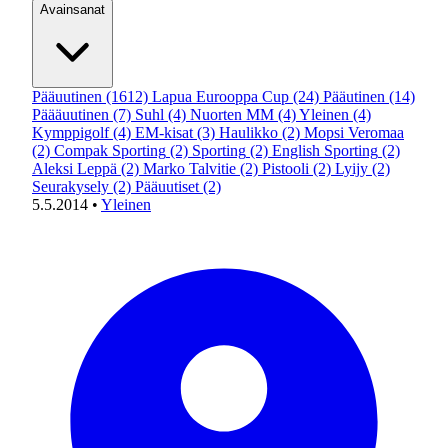
Avainsanat
Pääuutinen
(1612)
Lapua Eurooppa Cup
(24)
Pääutinen
(14)
Päääuutinen
(7)
Suhl
(4)
Nuorten MM
(4)
Yleinen
(4)
Kymppigolf
(4)
EM-kisat
(3)
Haulikko
(2)
Mopsi Veromaa
(2)
Compak Sporting
(2)
Sporting
(2)
English Sporting
(2)
Aleksi Leppä
(2)
Marko Talvitie
(2)
Pistooli
(2)
Lyijy
(2)
Seurakysely
(2)
Pääuutiset
(2)
5.5.2014
•
Yleinen