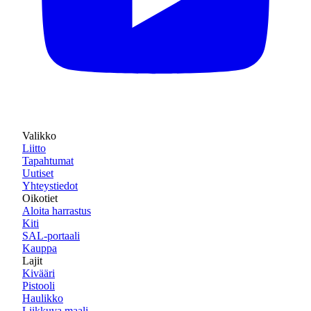
Valikko
Liitto
Tapahtumat
Uutiset
Yhteystiedot
Oikotiet
Aloita harrastus
Kiti
SAL-portaali
Kauppa
Lajit
Kivääri
Pistooli
Haulikko
Liikkuva maali