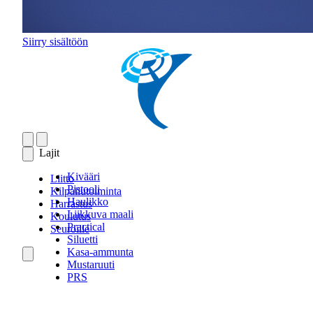
Siirry sisältöön
Lajit
Kivääri
Liitto
Pistooli
Kilpailutoiminta
Haulikko
Harrastus
Liikkuva maali
Koulutus
Practical
Seuroille
Siluetti
Kasa-ammunta
Mustaruuti
PRS