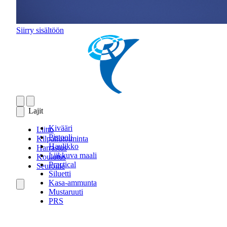
Siirry sisältöön
Lajit
Kivääri
Liitto
Pistooli
Kilpailutoiminta
Haulikko
Harrastus
Liikkuva maali
Koulutus
Practical
Seuroille
Siluetti
Kasa-ammunta
Mustaruuti
PRS