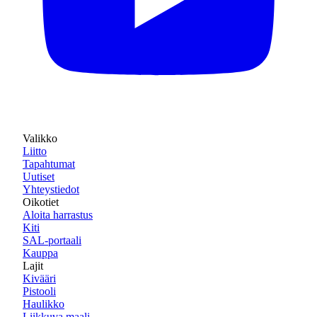
Valikko
Liitto
Tapahtumat
Uutiset
Yhteystiedot
Oikotiet
Aloita harrastus
Kiti
SAL-portaali
Kauppa
Lajit
Kivääri
Pistooli
Haulikko
Liikkuva maali