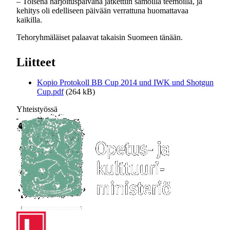
– Toisena harjoituspäivänä jatkettiin samoilla teemoilla, ja
kehitys oli edelliseen päivään verrattuna huomattavaa
kaikilla.
Tehoryhmäläiset palaavat takaisin Suomeen tänään.
Liitteet
Kopio Protokoll BB Cup 2014 und IWK und Shotgun
Cup.pdf
(264 kB)
Yhteistyössä