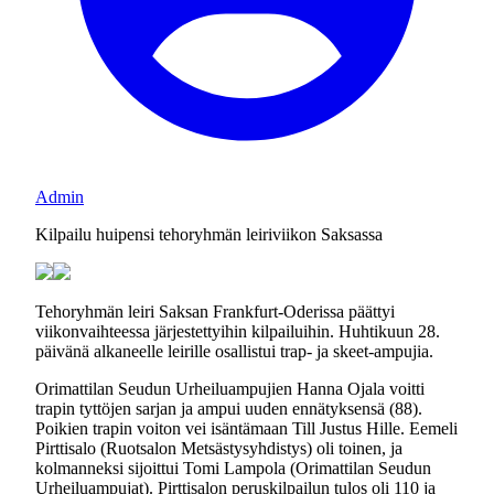
Admin
Kilpailu huipensi tehoryhmän leiriviikon Saksassa
Tehoryhmän leiri Saksan Frankfurt-Oderissa päättyi
viikonvaihteessa järjestettyihin kilpailuihin. Huhtikuun 28.
päivänä alkaneelle leirille osallistui trap- ja skeet-ampujia.
Orimattilan Seudun Urheiluampujien Hanna Ojala voitti
trapin tyttöjen sarjan ja ampui uuden ennätyksensä (88).
Poikien trapin voiton vei isäntämaan Till Justus Hille. Eemeli
Pirttisalo (Ruotsalon Metsästysyhdistys) oli toinen, ja
kolmanneksi sijoittui Tomi Lampola (Orimattilan Seudun
Urheiluampujat). Pirttisalon peruskilpailun tulos oli 110 ja