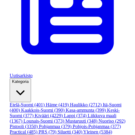
Uutisarkisto
Kategoria
Etelä-Suomi
(401)
Häme
(419)
Haulikko
(2712)
Itä-Suomi
(400)
Kaakkois-Suomi
(390)
Kasa-ammunta
(399)
Keski-
Suomi
(377)
Kivääri
(4229)
Lappi
(374)
Liikkuva maali
(1367)
Lounais-Suomi
(373)
Mustaruuti
(348)
Nuoriso
(292)
Pistooli
(3350)
Pohjanmaa
(379)
Pohjois-Pohjanmaa
(377)
Practical
(485)
PRS
(79)
Siluetti
(340)
Yleinen
(5384)