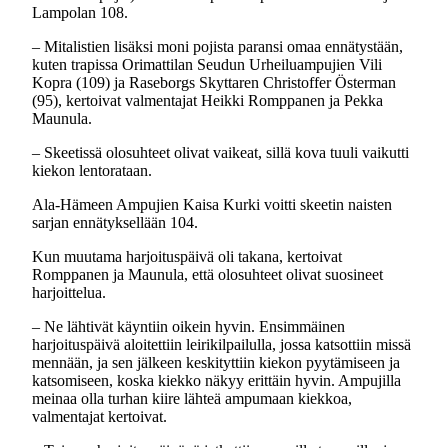
Lampolan 108.
– Mitalistien lisäksi moni pojista paransi omaa ennätystään,
kuten trapissa Orimattilan Seudun Urheiluampujien Vili
Kopra (109) ja Raseborgs Skyttaren Christoffer Österman
(95), kertoivat valmentajat Heikki Romppanen ja Pekka
Maunula.
– Skeetissä olosuhteet olivat vaikeat, sillä kova tuuli vaikutti
kiekon lentorataan.
Ala-Hämeen Ampujien Kaisa Kurki voitti skeetin naisten
sarjan ennätyksellään 104.
Kun muutama harjoituspäivä oli takana, kertoivat
Romppanen ja Maunula, että olosuhteet olivat suosineet
harjoittelua.
– Ne lähtivät käyntiin oikein hyvin. Ensimmäinen
harjoituspäivä aloitettiin leirikilpailulla, jossa katsottiin missä
mennään, ja sen jälkeen keskityttiin kiekon pyytämiseen ja
katsomiseen, koska kiekko näkyy erittäin hyvin. Ampujilla
meinaa olla turhan kiire lähteä ampumaan kiekkoa,
valmentajat kertoivat.