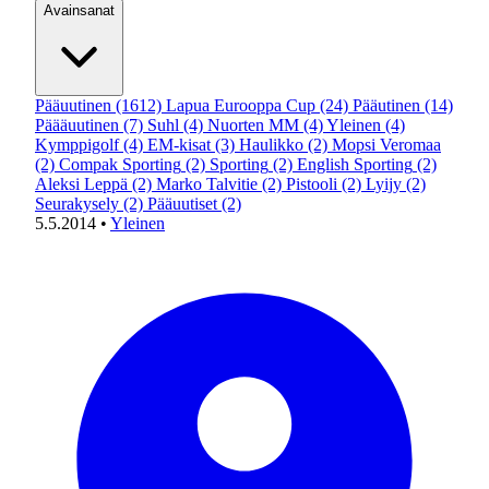
Avainsanat
Pääuutinen
(1612)
Lapua Eurooppa Cup
(24)
Pääutinen
(14)
Päääuutinen
(7)
Suhl
(4)
Nuorten MM
(4)
Yleinen
(4)
Kymppigolf
(4)
EM-kisat
(3)
Haulikko
(2)
Mopsi Veromaa
(2)
Compak Sporting
(2)
Sporting
(2)
English Sporting
(2)
Aleksi Leppä
(2)
Marko Talvitie
(2)
Pistooli
(2)
Lyijy
(2)
Seurakysely
(2)
Pääuutiset
(2)
5.5.2014
•
Yleinen