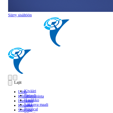
Siirry sisältöön
Lajit
Kivääri
Liitto
Pistooli
Kilpailutoiminta
Haulikko
Harrastus
Liikkuva maali
Koulutus
Practical
Seuroille