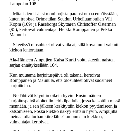
Lampolan 108.
– Mitalistien lisäksi moni pojista paransi omaa ennätystään,
kuten trapissa Orimattilan Seudun Urheiluampujien Vili
Kopra (109) ja Raseborgs Skyttaren Christoffer Österman
(95), kertoivat valmentajat Heikki Romppanen ja Pekka
Maunula.
– Skeetissä olosuhteet olivat vaikeat, sillä kova tuuli vaikutti
kiekon lentorataan.
Ala-Hämeen Ampujien Kaisa Kurki voitti skeetin naisten
sarjan ennätyksellään 104.
Kun muutama harjoituspäivä oli takana, kertoivat
Romppanen ja Maunula, että olosuhteet olivat suosineet
harjoittelua.
– Ne lähtivät käyntiin oikein hyvin. Ensimmäinen
harjoituspäivä aloitettiin leirikilpailulla, jossa katsottiin missä
mennään, ja sen jälkeen keskityttiin kiekon pyytämiseen ja
katsomiseen, koska kiekko näkyy erittäin hyvin. Ampujilla
meinaa olla turhan kiire lähteä ampumaan kiekkoa,
valmentajat kertoivat.