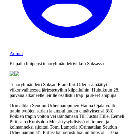
Admin
Kilpailu huipensi tehoryhmän leiriviikon Saksassa
Tehoryhmän leiri Saksan Frankfurt-Oderissa päättyi
viikonvaihteessa järjestettyihin kilpailuihin. Huhtikuun 28.
päivänä alkaneelle leirille osallistui trap- ja skeet-ampujia.
Orimattilan Seudun Urheiluampujien Hanna Ojala voitti
trapin tyttöjen sarjan ja ampui uuden ennätyksensä (88).
Poikien trapin voiton vei isäntämaan Till Justus Hille. Eemeli
Pirttisalo (Ruotsalon Metsästysyhdistys) oli toinen, ja
kolmanneksi sijoittui Tomi Lampola (Orimattilan Seudun
Urheiluampujat). Pirttisalon peruskilpailun tulos oli 110 ja