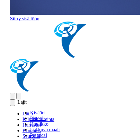
Siirry sisältöön
Lajit
Kivääri
Liitto
Pistooli
Kilpailutoiminta
Haulikko
Harrastus
Liikkuva maali
Koulutus
Practical
Seuroille