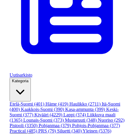
Uutisarkisto
Kategoria
Etelä-Suomi
(401)
Häme
(419)
Haulikko
(2711)
Itä-Suomi
(400)
Kaakkois-Suomi
(390)
Kasa-ammunta
(399)
Keski-
Suomi
(377)
Kivääri
(4229)
Lappi
(374)
Liikkuva maali
(1365)
Lounais-Suomi
(373)
Mustaruuti
(348)
Nuoriso
(292)
Pistooli
(3350)
Pohjanmaa
(379)
Pohjois-Pohjanmaa
(377)
Practical
(485)
PRS
(79)
Siluetti
(340)
Yleinen
(5376)