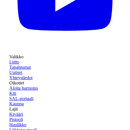
Valikko
Liitto
Tapahtumat
Uutiset
Yhteystiedot
Oikotiet
Aloita harrastus
Kiti
SAL-portaali
Kauppa
Lajit
Kivääri
Pistooli
Haulikko
Liikkuva maali