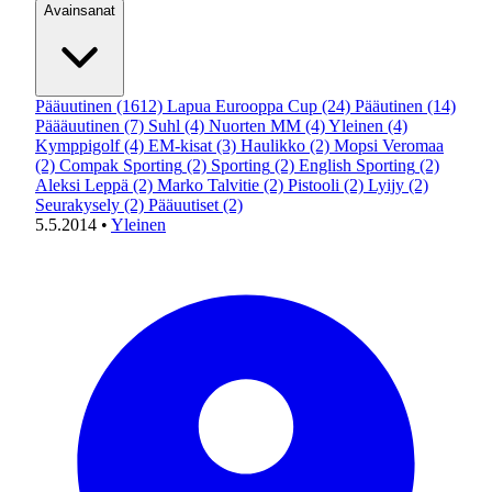
Avainsanat
Pääuutinen
(1612)
Lapua Eurooppa Cup
(24)
Pääutinen
(14)
Päääuutinen
(7)
Suhl
(4)
Nuorten MM
(4)
Yleinen
(4)
Kymppigolf
(4)
EM-kisat
(3)
Haulikko
(2)
Mopsi Veromaa
(2)
Compak Sporting
(2)
Sporting
(2)
English Sporting
(2)
Aleksi Leppä
(2)
Marko Talvitie
(2)
Pistooli
(2)
Lyijy
(2)
Seurakysely
(2)
Pääuutiset
(2)
5.5.2014
•
Yleinen