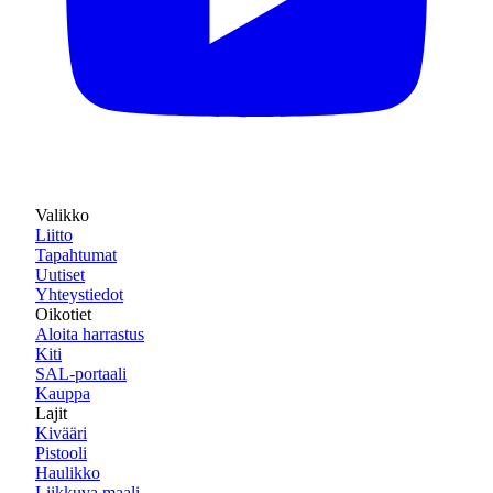
Valikko
Liitto
Tapahtumat
Uutiset
Yhteystiedot
Oikotiet
Aloita harrastus
Kiti
SAL-portaali
Kauppa
Lajit
Kivääri
Pistooli
Haulikko
Liikkuva maali