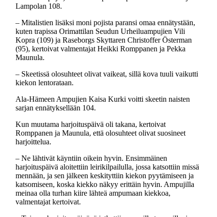
Lampolan 108.
– Mitalistien lisäksi moni pojista paransi omaa ennätystään,
kuten trapissa Orimattilan Seudun Urheiluampujien Vili
Kopra (109) ja Raseborgs Skyttaren Christoffer Österman
(95), kertoivat valmentajat Heikki Romppanen ja Pekka
Maunula.
– Skeetissä olosuhteet olivat vaikeat, sillä kova tuuli vaikutti
kiekon lentorataan.
Ala-Hämeen Ampujien Kaisa Kurki voitti skeetin naisten
sarjan ennätyksellään 104.
Kun muutama harjoituspäivä oli takana, kertoivat
Romppanen ja Maunula, että olosuhteet olivat suosineet
harjoittelua.
– Ne lähtivät käyntiin oikein hyvin. Ensimmäinen
harjoituspäivä aloitettiin leirikilpailulla, jossa katsottiin missä
mennään, ja sen jälkeen keskityttiin kiekon pyytämiseen ja
katsomiseen, koska kiekko näkyy erittäin hyvin. Ampujilla
meinaa olla turhan kiire lähteä ampumaan kiekkoa,
valmentajat kertoivat.