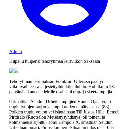
Admin
Kilpailu huipensi tehoryhmän leiriviikon Saksassa
Tehoryhmän leiri Saksan Frankfurt-Oderissa päättyi
viikonvaihteessa järjestettyihin kilpailuihin. Huhtikuun 28.
päivänä alkaneelle leirille osallistui trap- ja skeet-ampujia.
Orimattilan Seudun Urheiluampujien Hanna Ojala voitti
trapin tyttöjen sarjan ja ampui uuden ennätyksensä (88).
Poikien trapin voiton vei isäntämaan Till Justus Hille. Eemeli
Pirttisalo (Ruotsalon Metsästysyhdistys) oli toinen, ja
kolmanneksi sijoittui Tomi Lampola (Orimattilan Seudun
Urheiluampujat). Pirttisalon peruskilpailun tulos oli 110 ja