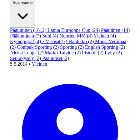
Avainsanat
Pääuutinen
(1612)
Lapua Eurooppa Cup
(24)
Pääutinen
(14)
Päääuutinen
(7)
Suhl
(4)
Nuorten MM
(4)
Yleinen
(4)
Kymppigolf
(4)
EM-kisat
(3)
Haulikko
(2)
Mopsi Veromaa
(2)
Compak Sporting
(2)
Sporting
(2)
English Sporting
(2)
Aleksi Leppä
(2)
Marko Talvitie
(2)
Pistooli
(2)
Lyijy
(2)
Seurakysely
(2)
Pääuutiset
(2)
5.5.2014
•
Yleinen