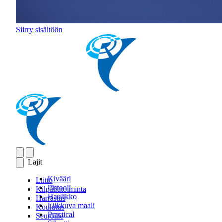
Siirry sisältöön
Lajit
Kivääri
Liitto
Pistooli
Kilpailutoiminta
Haulikko
Harrastus
Liikkuva maali
Koulutus
Practical
Seuroille