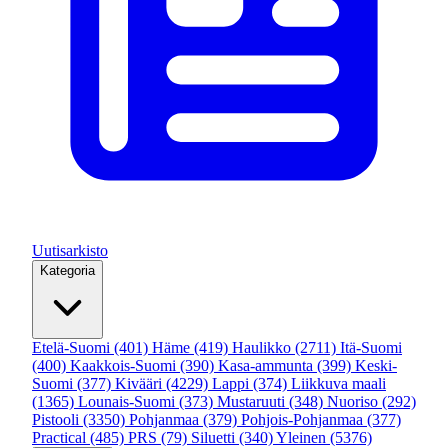
Uutisarkisto
Kategoria
Etelä-Suomi
(401)
Häme
(419)
Haulikko
(2711)
Itä-Suomi
(400)
Kaakkois-Suomi
(390)
Kasa-ammunta
(399)
Keski-
Suomi
(377)
Kivääri
(4229)
Lappi
(374)
Liikkuva maali
(1365)
Lounais-Suomi
(373)
Mustaruuti
(348)
Nuoriso
(292)
Pistooli
(3350)
Pohjanmaa
(379)
Pohjois-Pohjanmaa
(377)
Practical
(485)
PRS
(79)
Siluetti
(340)
Yleinen
(5376)