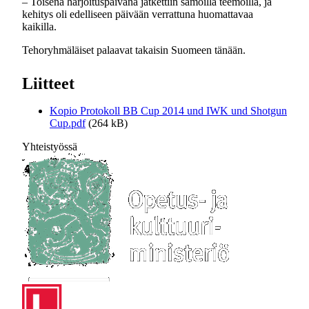
– Toisena harjoituspäivänä jatkettiin samoilla teemoilla, ja
kehitys oli edelliseen päivään verrattuna huomattavaa
kaikilla.
Tehoryhmäläiset palaavat takaisin Suomeen tänään.
Liitteet
Kopio Protokoll BB Cup 2014 und IWK und Shotgun
Cup.pdf
(264 kB)
Yhteistyössä