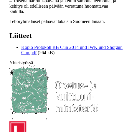
– Toisena harjoituspäivänä jatkettiin samoilla teemoilla, ja
kehitys oli edelliseen päivään verrattuna huomattavaa
kaikilla.
Tehoryhmäläiset palaavat takaisin Suomeen tänään.
Liitteet
Kopio Protokoll BB Cup 2014 und IWK und Shotgun
Cup.pdf
(264 kB)
Yhteistyössä