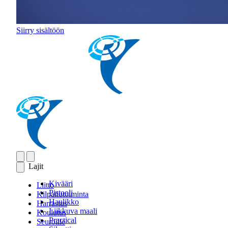
Siirry sisältöön
Lajit
Kivääri
Liitto
Pistooli
Kilpailutoiminta
Haulikko
Harrastus
Liikkuva maali
Koulutus
Practical
Seuroille