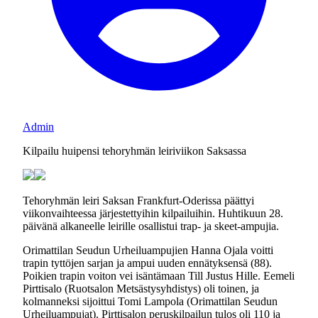
Admin
Kilpailu huipensi tehoryhmän leiriviikon Saksassa
Tehoryhmän leiri Saksan Frankfurt-Oderissa päättyi
viikonvaihteessa järjestettyihin kilpailuihin. Huhtikuun 28.
päivänä alkaneelle leirille osallistui trap- ja skeet-ampujia.
Orimattilan Seudun Urheiluampujien Hanna Ojala voitti
trapin tyttöjen sarjan ja ampui uuden ennätyksensä (88).
Poikien trapin voiton vei isäntämaan Till Justus Hille. Eemeli
Pirttisalo (Ruotsalon Metsästysyhdistys) oli toinen, ja
kolmanneksi sijoittui Tomi Lampola (Orimattilan Seudun
Urheiluampujat). Pirttisalon peruskilpailun tulos oli 110 ja