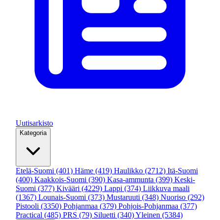
Uutisarkisto
Kategoria
Etelä-Suomi
(401)
Häme
(419)
Haulikko
(2712)
Itä-Suomi
(400)
Kaakkois-Suomi
(390)
Kasa-ammunta
(399)
Keski-
Suomi
(377)
Kivääri
(4229)
Lappi
(374)
Liikkuva maali
(1367)
Lounais-Suomi
(373)
Mustaruuti
(348)
Nuoriso
(292)
Pistooli
(3350)
Pohjanmaa
(379)
Pohjois-Pohjanmaa
(377)
Practical
(485)
PRS
(79)
Siluetti
(340)
Yleinen
(5384)