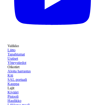
Valikko
Liitto
Tapahtumat
Uutiset
Yhteystiedot
Oikotiet
Aloita harrastus
Kiti
SAL-portaali
Kauppa
Lajit
Kivääri
Pistooli
Haulikko
Liikkuva maali