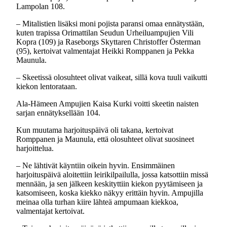
Lampolan 108.
– Mitalistien lisäksi moni pojista paransi omaa ennätystään,
kuten trapissa Orimattilan Seudun Urheiluampujien Vili
Kopra (109) ja Raseborgs Skyttaren Christoffer Österman
(95), kertoivat valmentajat Heikki Romppanen ja Pekka
Maunula.
– Skeetissä olosuhteet olivat vaikeat, sillä kova tuuli vaikutti
kiekon lentorataan.
Ala-Hämeen Ampujien Kaisa Kurki voitti skeetin naisten
sarjan ennätyksellään 104.
Kun muutama harjoituspäivä oli takana, kertoivat
Romppanen ja Maunula, että olosuhteet olivat suosineet
harjoittelua.
– Ne lähtivät käyntiin oikein hyvin. Ensimmäinen
harjoituspäivä aloitettiin leirikilpailulla, jossa katsottiin missä
mennään, ja sen jälkeen keskityttiin kiekon pyytämiseen ja
katsomiseen, koska kiekko näkyy erittäin hyvin. Ampujilla
meinaa olla turhan kiire lähteä ampumaan kiekkoa,
valmentajat kertoivat.