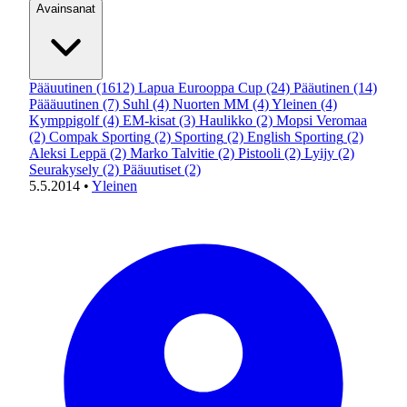
Avainsanat
Pääuutinen
(1612)
Lapua Eurooppa Cup
(24)
Pääutinen
(14)
Päääuutinen
(7)
Suhl
(4)
Nuorten MM
(4)
Yleinen
(4)
Kymppigolf
(4)
EM-kisat
(3)
Haulikko
(2)
Mopsi Veromaa
(2)
Compak Sporting
(2)
Sporting
(2)
English Sporting
(2)
Aleksi Leppä
(2)
Marko Talvitie
(2)
Pistooli
(2)
Lyijy
(2)
Seurakysely
(2)
Pääuutiset
(2)
5.5.2014
•
Yleinen