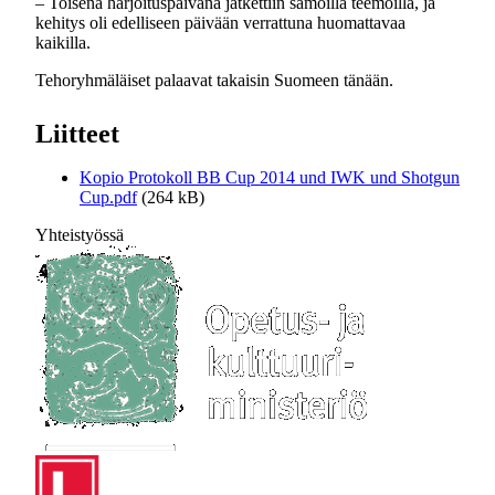
– Toisena harjoituspäivänä jatkettiin samoilla teemoilla, ja
kehitys oli edelliseen päivään verrattuna huomattavaa
kaikilla.
Tehoryhmäläiset palaavat takaisin Suomeen tänään.
Liitteet
Kopio Protokoll BB Cup 2014 und IWK und Shotgun
Cup.pdf
(264 kB)
Yhteistyössä