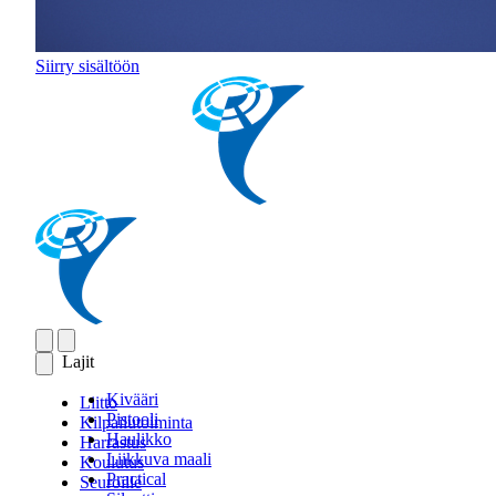
Siirry sisältöön
Lajit
Kivääri
Liitto
Pistooli
Kilpailutoiminta
Haulikko
Harrastus
Liikkuva maali
Koulutus
Practical
Seuroille