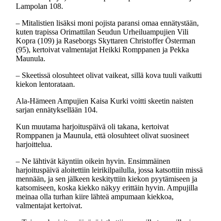
Lampolan 108.
– Mitalistien lisäksi moni pojista paransi omaa ennätystään,
kuten trapissa Orimattilan Seudun Urheiluampujien Vili
Kopra (109) ja Raseborgs Skyttaren Christoffer Österman
(95), kertoivat valmentajat Heikki Romppanen ja Pekka
Maunula.
– Skeetissä olosuhteet olivat vaikeat, sillä kova tuuli vaikutti
kiekon lentorataan.
Ala-Hämeen Ampujien Kaisa Kurki voitti skeetin naisten
sarjan ennätyksellään 104.
Kun muutama harjoituspäivä oli takana, kertoivat
Romppanen ja Maunula, että olosuhteet olivat suosineet
harjoittelua.
– Ne lähtivät käyntiin oikein hyvin. Ensimmäinen
harjoituspäivä aloitettiin leirikilpailulla, jossa katsottiin missä
mennään, ja sen jälkeen keskityttiin kiekon pyytämiseen ja
katsomiseen, koska kiekko näkyy erittäin hyvin. Ampujilla
meinaa olla turhan kiire lähteä ampumaan kiekkoa,
valmentajat kertoivat.