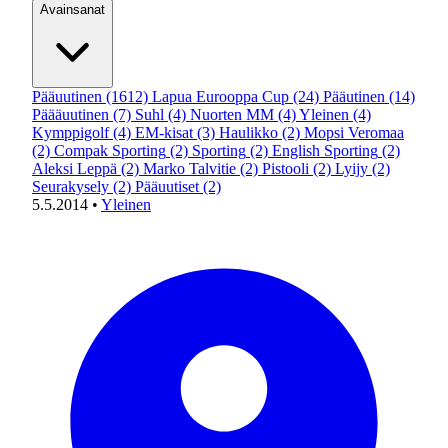
Avainsanat
Pääuutinen
(1612)
Lapua Eurooppa Cup
(24)
Pääutinen
(14)
Päääuutinen
(7)
Suhl
(4)
Nuorten MM
(4)
Yleinen
(4)
Kymppigolf
(4)
EM-kisat
(3)
Haulikko
(2)
Mopsi Veromaa
(2)
Compak Sporting
(2)
Sporting
(2)
English Sporting
(2)
Aleksi Leppä
(2)
Marko Talvitie
(2)
Pistooli
(2)
Lyijy
(2)
Seurakysely
(2)
Pääuutiset
(2)
5.5.2014
•
Yleinen