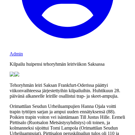
Admin
Kilpailu huipensi tehoryhmän leiriviikon Saksassa
Tehoryhmän leiri Saksan Frankfurt-Oderissa päättyi
viikonvaihteessa järjestettyihin kilpailuihin. Huhtikuun 28.
päivänä alkaneelle leirille osallistui trap- ja skeet-ampujia.
Orimattilan Seudun Urheiluampujien Hanna Ojala voitti
trapin tyttöjen sarjan ja ampui uuden ennätyksensä (88).
Poikien trapin voiton vei isäntämaan Till Justus Hille. Eemeli
Pirttisalo (Ruotsalon Metsästysyhdistys) oli toinen, ja
kolmanneksi sijoittui Tomi Lampola (Orimattilan Seudun
Urheiluampujat). Pirttisalon peruskilpailun tulos oli 110 ja