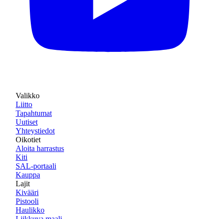
Valikko
Liitto
Tapahtumat
Uutiset
Yhteystiedot
Oikotiet
Aloita harrastus
Kiti
SAL-portaali
Kauppa
Lajit
Kivääri
Pistooli
Haulikko
Liikkuva maali