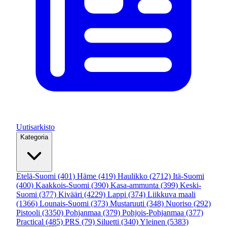
Uutisarkisto
Kategoria
Etelä-Suomi
(401)
Häme
(419)
Haulikko
(2712)
Itä-Suomi
(400)
Kaakkois-Suomi
(390)
Kasa-ammunta
(399)
Keski-
Suomi
(377)
Kivääri
(4229)
Lappi
(374)
Liikkuva maali
(1366)
Lounais-Suomi
(373)
Mustaruuti
(348)
Nuoriso
(292)
Pistooli
(3350)
Pohjanmaa
(379)
Pohjois-Pohjanmaa
(377)
Practical
(485)
PRS
(79)
Siluetti
(340)
Yleinen
(5383)