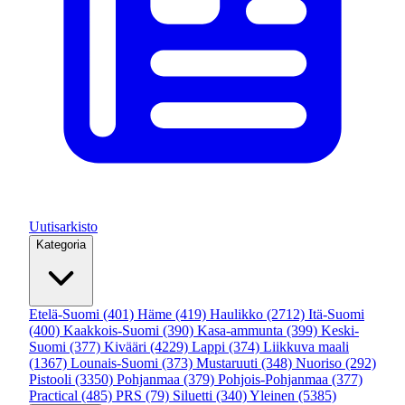
Uutisarkisto
Kategoria
Etelä-Suomi
(401)
Häme
(419)
Haulikko
(2712)
Itä-Suomi
(400)
Kaakkois-Suomi
(390)
Kasa-ammunta
(399)
Keski-
Suomi
(377)
Kivääri
(4229)
Lappi
(374)
Liikkuva maali
(1367)
Lounais-Suomi
(373)
Mustaruuti
(348)
Nuoriso
(292)
Pistooli
(3350)
Pohjanmaa
(379)
Pohjois-Pohjanmaa
(377)
Practical
(485)
PRS
(79)
Siluetti
(340)
Yleinen
(5385)