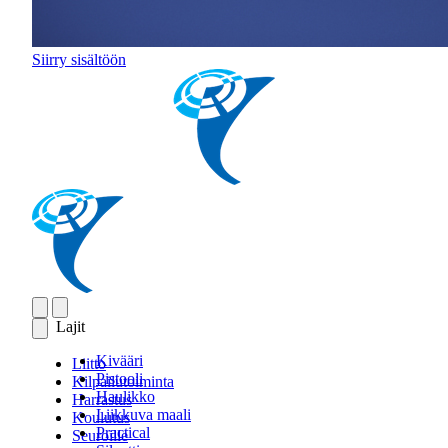
Siirry sisältöön
Lajit
Kivääri
Liitto
Pistooli
Kilpailutoiminta
Haulikko
Harrastus
Liikkuva maali
Koulutus
Practical
Seuroille