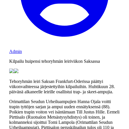
Admin
Kilpailu huipensi tehoryhmän leiriviikon Saksassa
Tehoryhmän leiri Saksan Frankfurt-Oderissa päättyi
viikonvaihteessa järjestettyihin kilpailuihin. Huhtikuun 28.
päivänä alkaneelle leirille osallistui trap- ja skeet-ampujia.
Orimattilan Seudun Urheiluampujien Hanna Ojala voitti
trapin tyttöjen sarjan ja ampui uuden ennätyksensä (88).
Poikien trapin voiton vei isäntämaan Till Justus Hille. Eemeli
Pirttisalo (Ruotsalon Metsästysyhdistys) oli toinen, ja
kolmanneksi sijoittui Tomi Lampola (Orimattilan Seudun
Urheiluampujat). Pirttisalon peruskilpailun tulos oli 110 ja