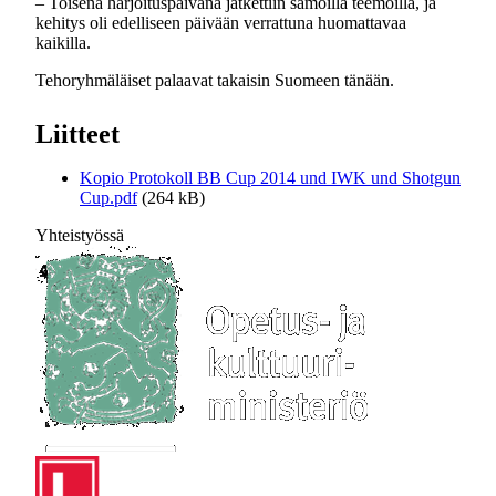
– Toisena harjoituspäivänä jatkettiin samoilla teemoilla, ja
kehitys oli edelliseen päivään verrattuna huomattavaa
kaikilla.
Tehoryhmäläiset palaavat takaisin Suomeen tänään.
Liitteet
Kopio Protokoll BB Cup 2014 und IWK und Shotgun
Cup.pdf
(264 kB)
Yhteistyössä