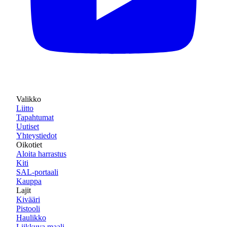
Valikko
Liitto
Tapahtumat
Uutiset
Yhteystiedot
Oikotiet
Aloita harrastus
Kiti
SAL-portaali
Kauppa
Lajit
Kivääri
Pistooli
Haulikko
Liikkuva maali