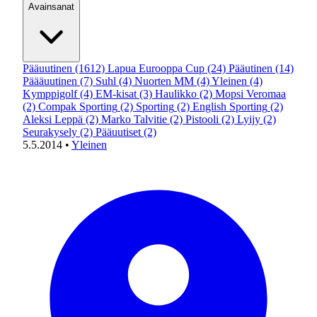
Avainsanat
Pääuutinen
(1612)
Lapua Eurooppa Cup
(24)
Pääutinen
(14)
Päääuutinen
(7)
Suhl
(4)
Nuorten MM
(4)
Yleinen
(4)
Kymppigolf
(4)
EM-kisat
(3)
Haulikko
(2)
Mopsi Veromaa
(2)
Compak Sporting
(2)
Sporting
(2)
English Sporting
(2)
Aleksi Leppä
(2)
Marko Talvitie
(2)
Pistooli
(2)
Lyijy
(2)
Seurakysely
(2)
Pääuutiset
(2)
5.5.2014
•
Yleinen