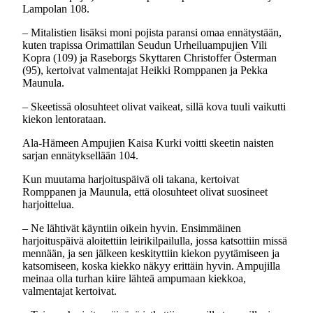
Lampolan 108.
– Mitalistien lisäksi moni pojista paransi omaa ennätystään,
kuten trapissa Orimattilan Seudun Urheiluampujien Vili
Kopra (109) ja Raseborgs Skyttaren Christoffer Österman
(95), kertoivat valmentajat Heikki Romppanen ja Pekka
Maunula.
– Skeetissä olosuhteet olivat vaikeat, sillä kova tuuli vaikutti
kiekon lentorataan.
Ala-Hämeen Ampujien Kaisa Kurki voitti skeetin naisten
sarjan ennätyksellään 104.
Kun muutama harjoituspäivä oli takana, kertoivat
Romppanen ja Maunula, että olosuhteet olivat suosineet
harjoittelua.
– Ne lähtivät käyntiin oikein hyvin. Ensimmäinen
harjoituspäivä aloitettiin leirikilpailulla, jossa katsottiin missä
mennään, ja sen jälkeen keskityttiin kiekon pyytämiseen ja
katsomiseen, koska kiekko näkyy erittäin hyvin. Ampujilla
meinaa olla turhan kiire lähteä ampumaan kiekkoa,
valmentajat kertoivat.