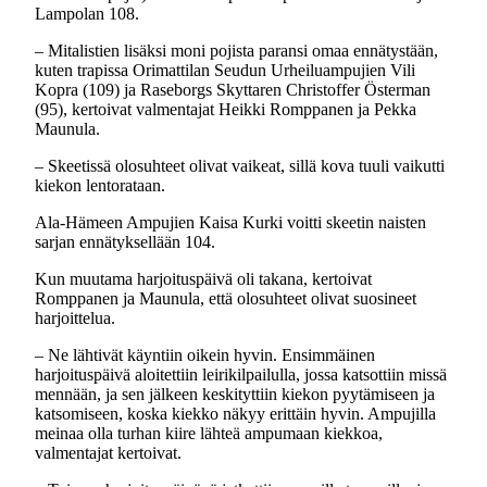
Lampolan 108.
– Mitalistien lisäksi moni pojista paransi omaa ennätystään,
kuten trapissa Orimattilan Seudun Urheiluampujien Vili
Kopra (109) ja Raseborgs Skyttaren Christoffer Österman
(95), kertoivat valmentajat Heikki Romppanen ja Pekka
Maunula.
– Skeetissä olosuhteet olivat vaikeat, sillä kova tuuli vaikutti
kiekon lentorataan.
Ala-Hämeen Ampujien Kaisa Kurki voitti skeetin naisten
sarjan ennätyksellään 104.
Kun muutama harjoituspäivä oli takana, kertoivat
Romppanen ja Maunula, että olosuhteet olivat suosineet
harjoittelua.
– Ne lähtivät käyntiin oikein hyvin. Ensimmäinen
harjoituspäivä aloitettiin leirikilpailulla, jossa katsottiin missä
mennään, ja sen jälkeen keskityttiin kiekon pyytämiseen ja
katsomiseen, koska kiekko näkyy erittäin hyvin. Ampujilla
meinaa olla turhan kiire lähteä ampumaan kiekkoa,
valmentajat kertoivat.