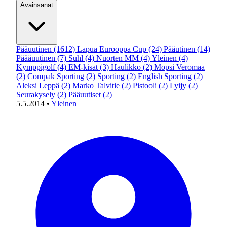
Avainsanat
Pääuutinen
(1612)
Lapua Eurooppa Cup
(24)
Pääutinen
(14)
Päääuutinen
(7)
Suhl
(4)
Nuorten MM
(4)
Yleinen
(4)
Kymppigolf
(4)
EM-kisat
(3)
Haulikko
(2)
Mopsi Veromaa
(2)
Compak Sporting
(2)
Sporting
(2)
English Sporting
(2)
Aleksi Leppä
(2)
Marko Talvitie
(2)
Pistooli
(2)
Lyijy
(2)
Seurakysely
(2)
Pääuutiset
(2)
5.5.2014
•
Yleinen