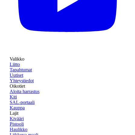
Valikko
Liitto
Tapahtumat
Uutiset
Yhteystiedot
Oikotiet
Aloita harrastus
Kiti
SAL-portaali
Kauppa
Lajit
Kivääri
Pistooli
Haulikko
Liikkuva maali