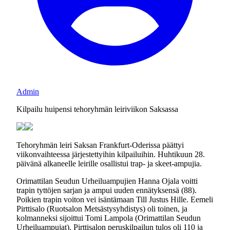
Admin
Kilpailu huipensi tehoryhmän leiriviikon Saksassa
Tehoryhmän leiri Saksan Frankfurt-Oderissa päättyi
viikonvaihteessa järjestettyihin kilpailuihin. Huhtikuun 28.
päivänä alkaneelle leirille osallistui trap- ja skeet-ampujia.
Orimattilan Seudun Urheiluampujien Hanna Ojala voitti
trapin tyttöjen sarjan ja ampui uuden ennätyksensä (88).
Poikien trapin voiton vei isäntämaan Till Justus Hille. Eemeli
Pirttisalo (Ruotsalon Metsästysyhdistys) oli toinen, ja
kolmanneksi sijoittui Tomi Lampola (Orimattilan Seudun
Urheiluampujat). Pirttisalon peruskilpailun tulos oli 110 ja