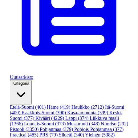
Uutisarkisto
Kategoria
Etelä-Suomi
(401)
Häme
(419)
Haulikko
(2712)
Itä-Suomi
(400)
Kaakkois-Suomi
(390)
Kasa-ammunta
(399)
Keski-
Suomi
(377)
Kivääri
(4229)
Lappi
(374)
Liikkuva maali
(1366)
Lounais-Suomi
(373)
Mustaruuti
(348)
Nuoriso
(292)
Pistooli
(3350)
Pohjanmaa
(379)
Pohjois-Pohjanmaa
(377)
Practical
(485)
PRS
(79)
Siluetti
(340)
Yleinen
(5382)