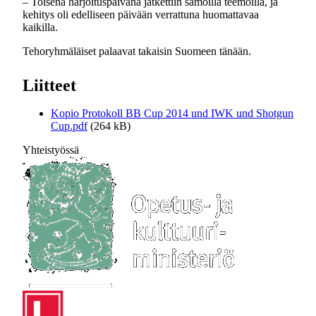
– Toisena harjoituspäivänä jatkettiin samoilla teemoilla, ja
kehitys oli edelliseen päivään verrattuna huomattavaa
kaikilla.
Tehoryhmäläiset palaavat takaisin Suomeen tänään.
Liitteet
Kopio Protokoll BB Cup 2014 und IWK und Shotgun
Cup.pdf
(264 kB)
Yhteistyössä