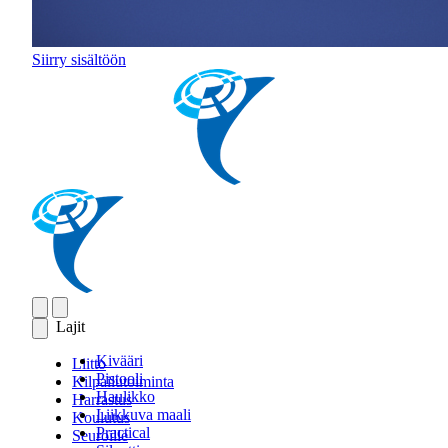
Siirry sisältöön
Lajit
Kivääri
Liitto
Pistooli
Kilpailutoiminta
Haulikko
Harrastus
Liikkuva maali
Koulutus
Practical
Seuroille